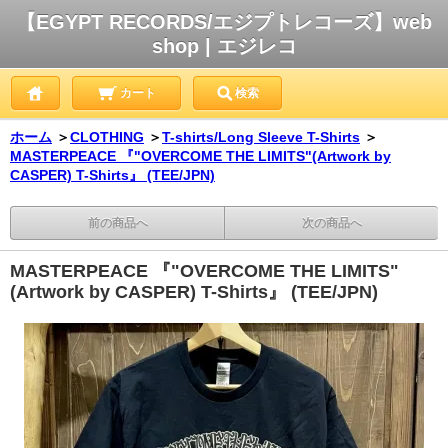
【EGYPT RECORDS/エジプトレコーズ】web
shop | エジレコ
カート
検索
ホーム
＞
CLOTHING
＞
T-shirts/Long Sleeve T-Shirts
＞
MASTERPEACE 『"OVERCOME THE LIMITS"(Artwork by
CASPER) T-Shirts』 (TEE/JPN)
前の商品へ
次の商品へ
MASTERPEACE 『"OVERCOME THE LIMITS"
(Artwork by CASPER) T-Shirts』 (TEE/JPN)