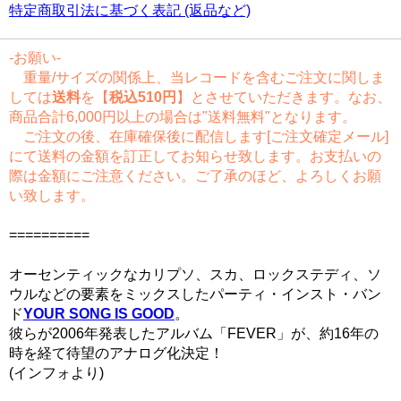
特定商取引法に基づく表記 (返品など)
-お願い-
重量/サイズの関係上、当レコードを含むご注文に関しま
しては
送料
を【
税込510円
】とさせていただきます。なお、
商品合計6,000円以上の場合は"送料無料"となります。
ご注文の後、在庫確保後に配信します[ご注文確定メール]
にて送料の金額を訂正してお知らせ致します。お支払いの
際は金額にご注意ください。ご了承のほど、よろしくお願
い致します。
==========
オーセンティックなカリプソ、スカ、ロックステディ、ソ
ウルなどの要素をミックスしたパーティ・インスト・バン
ド
YOUR SONG IS GOOD
。
彼らが2006年発表したアルバム「FEVER」が、約16年の
時を経て待望のアナログ化決定！
(インフォより)