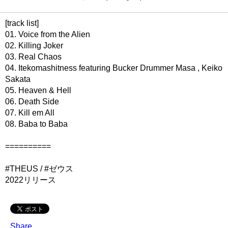
[track list]
01. Voice from the Alien
02. Killing Joker
03. Real Chaos
04. Itekomashitness featuring Bucker Drummer Masa , Keiko
Sakata
05. Heaven & Hell
06. Death Side
07. Kill em All
08. Baba to Baba
==========
#THEUS / #ゼウス
2022リリース
Share