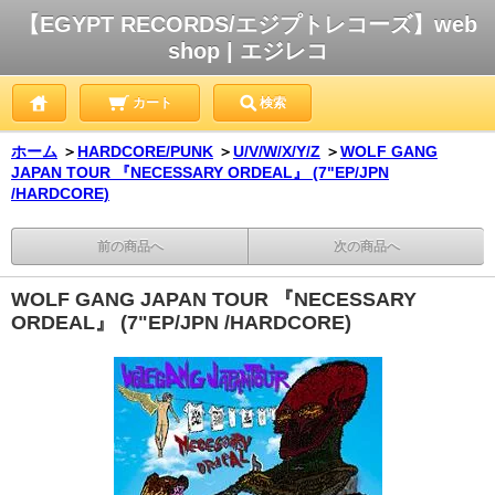
【EGYPT RECORDS/エジプトレコーズ】web
shop | エジレコ
カート
検索
ホーム
＞
HARDCORE/PUNK
＞
U/V/W/X/Y/Z
＞
WOLF GANG
JAPAN TOUR 『NECESSARY ORDEAL』 (7"EP/JPN
/HARDCORE)
前の商品へ
次の商品へ
WOLF GANG JAPAN TOUR 『NECESSARY
ORDEAL』 (7"EP/JPN /HARDCORE)