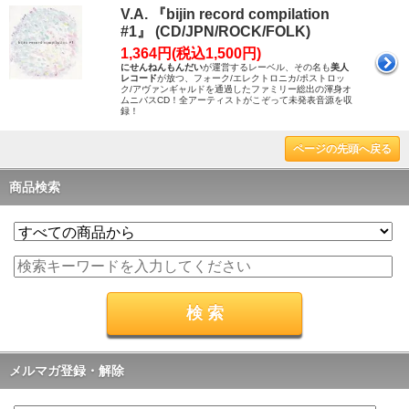
V.A. 『bijin record compilation
#1』 (CD/JPN/ROCK/FOLK)
1,364円(税込1,500円)
にせんねんもんだい
が運営するレーベル、その名も
美人
レコード
が放つ、フォーク/エレクトロニカ/ポストロッ
ク/アヴァンギャルドを通過したファミリー総出の渾身オ
ムニバスCD！全アーティストがこぞって未発表音源を収
録！
ページの先頭へ戻る
商品検索
メルマガ登録・解除