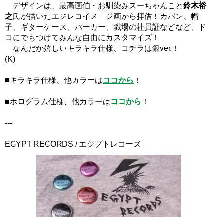
デザインは、最高画伯・お馴染みスーちゃんこと
鈴木裕
之
氏が描いたエジレコイメージ画から拝借！カバン、帽
子、ギターケース、パーカー、職場の社員証などなど、ド
コにでもつけてみんな自由にカスタマイズ！
なんだか嬉しいキラキラ仕様、コチラは銀ver.！
(K)
■キラキラ仕様、他カラーは
ココから
！
■ホログラム仕様、他カラーは
ココから
！
---
EGYPT RECORDS / エジプトレコーズ