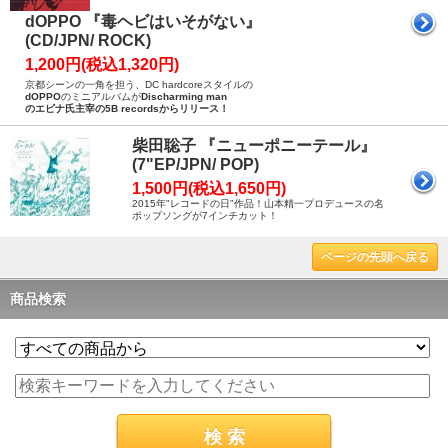
dOPPO 『毒ヘビはいそがない』
(CD/JPN/ ROCK)
1,200円(税込1,320円)
京都シーンの一角を担う、DC hardcoreスタイルの
dOPPO
のミニアルバムが
Discharming man
のエビナ氏主宰の
5B records
からリリース！
柴田聡子 『ニューポニーテール』
(7"EP/JPN/ POP)
1,500円(税込1,650円)
2015年"レコードの日"作品！山本精一プロデュースの名
ポップソングが7インチカット！
ページの先頭へ戻る
商品検索