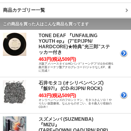
商品カテゴリー一覧
この商品を買った人はこんな商品も買ってます
TONE DEAF 『UNFAILING
YOUTH ep』 (7"EP/JPN/
HARDCORE)★特典”光三郎”ステ
ッカー付き
463円(税込509円)
大阪アメハースタイルHCバンド"トーンデフ"の1分43秒1
曲片面ドーナツ盤アナログレコード/ジャケなしEP、遂
に完成！
石井モタコ (オシリペンペンズ)
『飯97!』 (CD-R/JPN/ ROCK)
463円(税込509円)
オシリペンペンズのフロントマン、モタコさんソロ！や
りたい放題爆発。なんかものすごい、全６曲入り収録の
CD-R！
スズメンバ (SUZMENBA)
『MIZU』
(TAPE+DOWNLOAD/JPN/ POP)