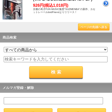
926円(税込1,018円)
京都の奇才FUN MUSIC集団"SUZMENBA"の新作、カセ
ットレーベルbirdFriendよりリリース！
ページの先頭へ戻る
商品検索
メルマガ登録・解除