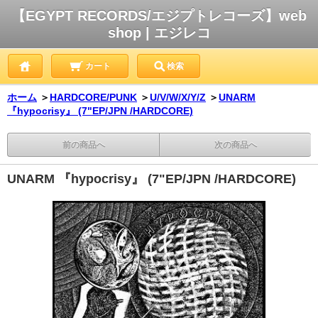
【EGYPT RECORDS/エジプトレコーズ】web
shop | エジレコ
カート
検索
ホーム
＞
HARDCORE/PUNK
＞
U/V/W/X/Y/Z
＞
UNARM
『hypocrisy』 (7"EP/JPN /HARDCORE)
前の商品へ
次の商品へ
UNARM 『hypocrisy』 (7"EP/JPN /HARDCORE)