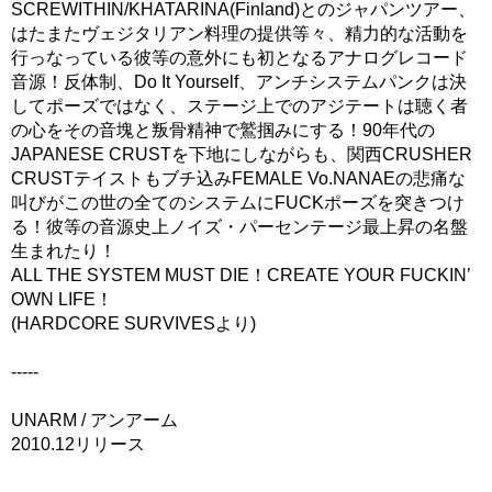
SCREWITHIN/KHATARINA(Finland)とのジャパンツアー、
はたまたヴェジタリアン料理の提供等々、精力的な活動を
行っなっている彼等の意外にも初となるアナログレコード
音源！反体制、Do It Yourself、アンチシステムパンクは決
してポーズではなく、ステージ上でのアジテートは聴く者
の心をその音塊と叛骨精神で鷲掴みにする！90年代の
JAPANESE CRUSTを下地にしながらも、関西CRUSHER
CRUSTテイストもブチ込みFEMALE Vo.NANAEの悲痛な
叫びがこの世の全てのシステムにFUCKポーズを突きつけ
る！彼等の音源史上ノイズ・パーセンテージ最上昇の名盤
生まれたり！
ALL THE SYSTEM MUST DIE！CREATE YOUR FUCKIN’
OWN LIFE！
(HARDCORE SURVIVESより)
-----
UNARM / アンアーム
2010.12リリース