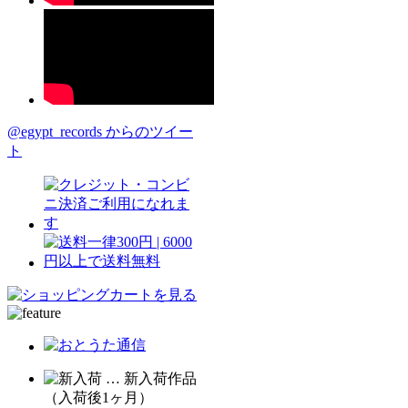
@egypt_records からのツイー
ト
… 新入荷作品
（入荷後1ヶ月）