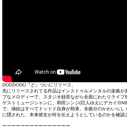
DODDODO『ど』ついにリリース。
先にリリースされてる作品はインストゥルメンタルの楽曲が
プなメロディーで、スタジオ録音ながら全面にわたりライブ
ゲストミュージシャンに、和田シンジ(巨人ゆえにデカイ/DMB
で、挿絵はすべてドッドド自身が熱筆。全曲分のかわいらし
に隠された、本来彼女が何を伝えようとしているのかを確認
ーーーーーーーーーーーーーーー