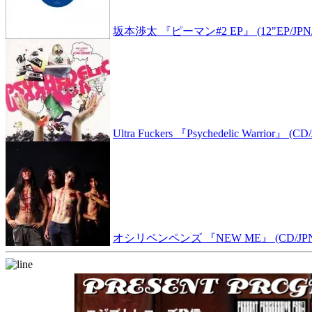
坂本渉太 『ピーマン#2 EP』 (12"EP/J
Ultra Fuckers 『Psychedelic Warrior』 (
オシリペンペンズ 『NEW ME』 (CD/JPN/