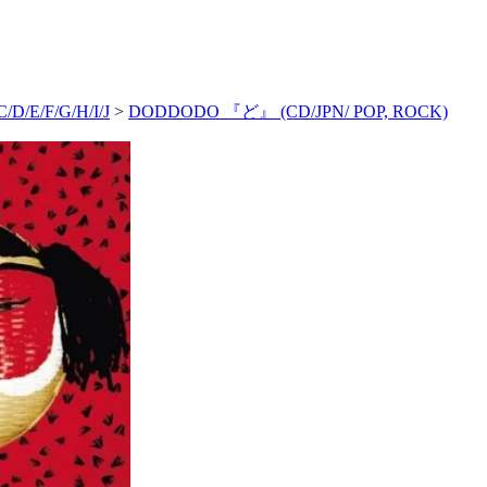
C/D/E/F/G/H/I/J
>
DODDODO 『ど』 (CD/JPN/ POP, ROCK)