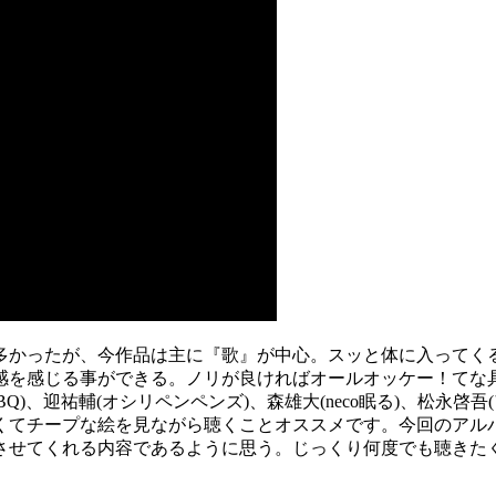
多かったが、今作品は主に『歌』が中心。スッと体に入ってく
感を感じる事ができる。ノリが良ければオールオッケー！てな
Q)、迎祐輔(オシリペンペンズ)、森雄大(neco眠る)、松永
くてチープな絵を見ながら聴くことオススメです。今回のアル
させてくれる内容であるように思う。じっくり何度でも聴きた