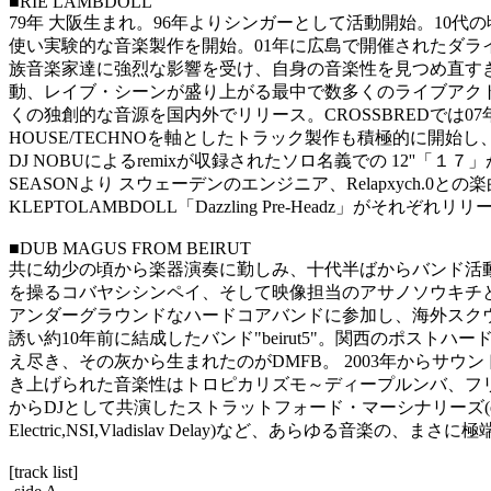
■RIE LAMBDOLL
79年 大阪生まれ。96年よりシンガーとして活動開始。10代
使い実験的な音楽製作を開始。01年に広島で開催されたダライラマと近藤等則
族音楽家達に強烈な影響を受け、自身の音楽性を見つめ直すきっかけとなる
動、レイブ・シーンが盛り上がる最中で数多くのライブアクトをこ
くの独創的な音源を国内外でリリース。CROSSBREDでは07年に
HOUSE/TECHNOを軸としたトラック製作も積極的に開始し、DJ Shiho
DJ NOBUによるremixが収録されたソロ名義での 12'
SEASONより スウェーデンのエンジニア、Relapxych.0との楽曲 「In T
KLEPTOLAMBDOLL「Dazzling Pre-Headz」がそれ
■DUB MAGUS FROM BEIRUT
共に幼少の頃から楽器演奏に勤しみ、十代半ばからバンド活動
を操るコバヤシシンペイ、そして映像担当のアサノソウキチ
アンダーグラウンドなハードコアバンドに参加し、海外スク
誘い約10年前に結成したバンド"beirut5"。関西のポ
え尽き、その灰から生まれたのがDMFB。 2003年からサ
き上げられた音楽性はトロピカリズモ～ディープルンバ、フ
からDJとして共演したストラットフォード・マーシナリーズ(ex.CRASS),Men
Electric,NSI,Vladislav Delay)など、あらゆる音楽
[track list]