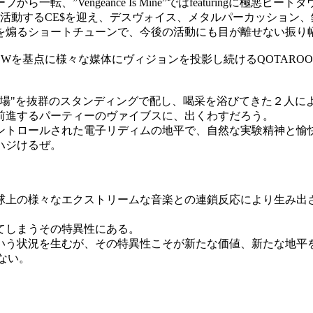
ngeance Is Mine”ではfeaturingに極悪ビートダウンHC”
are)と、DJとしても活動するCE$を迎え、デスヴォイス、メタルパーカ
を煽るショートチューンで、今後の活動にも目が離せない振り
POWWOWを基点に様々な媒体にヴィジョンを投影し続けるQOTA
場"を抜群のスタンディングで配し、喝采を浴びてきた２人に
前進するパーティーのヴァイブスに、出くわすだろう。
トロールされた電子リディムの地平で、自然な実験精神と愉快
ハジけるぜ。
々なエクストリームな音楽との連鎖反応により生み出された二粒の結
てしまうその特異性にある。
いう状況を生むが、その特異性こそが新たな価値、新たな地平
ない。