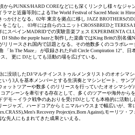
の頃からPUNKS/HARD COREなどにも深くリンクし様々な
によるThe World Festival of Sacred Music 
。02年 東京を拠点に移し JAZZ BROTHERSのDJ YAMA
なし、 03年には自らのユニットCROSSBREDとTERE
スペインMADRIDでの実験音楽フェス EXPERIMENTA CL
 the purple hazeと制作した楽曲ではKing Brittの別名儀N
'「１７」がリリースされ国内で話題となる。その他数多くのコラボレ
he Maze」 が収録されたFull Circle Compiration 12''
ぞれリリース。 更に DJとしても活動の場を広げている。
に没頭したDJ/マルチインストゥルメンタリストのオオシマシ
という3人を基本メンバーとする生演奏とマシンビート、サン
ウォットツアーや数多くのリリースを行っていたオオシマシゲ
ストハードコアシーンを牽引する存在として、多くのツアーや海外
ウンドデモ～イラク戦争のあおりを受けDJとしても本格的に活
リージャズ、ハードコアからミニマルハウスまで幅広いが、常
's Recovery Project(ex.Born Against),モーリツ・フ
の、まさに極端な先人にもまれてきた成果といえる。