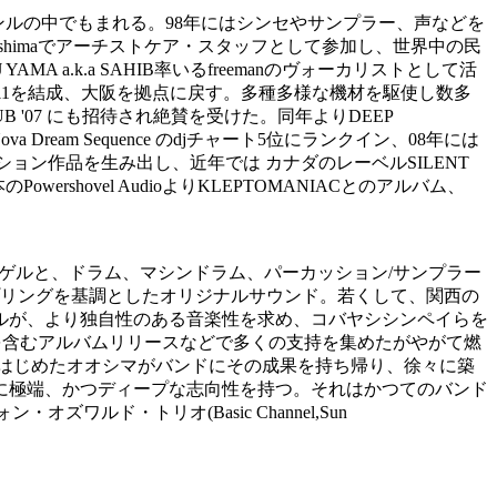
ジャンルの中でもまれる。98年にはシンセやサンプラー、声などを
in Hiroshimaでアーチストケア・スタッフとして参加し、世界中の民
 a.k.a SAHIB率いるfreemanのヴォーカリストとして活
SA11を結成、大阪を拠点に戻す。多種多様な機材を駆使し数多
UB '07 にも招待され絶賛を受けた。同年よりDEEP
ova Dream Sequence のdjチャート5位にランクイン、08年には
ーション作品を生み出し、近年では カナダのレーベルSILENT
、日本のPowershovel AudioよりKLEPTOMANIACとのアルバム、
ゲルと、ドラム、マシンドラム、パーカッション/サンプラー
プリングを基調としたオリジナルサウンド。若くして、関西の
ルが、より独自性のある音楽性を求め、コバヤシシンペイらを
からを含むアルバムリリースなどで多くの支持を集めたがやがて燃
動しはじめたオオシマがバンドにその成果を持ち帰り、徐々に築
に極端、かつディープな志向性を持つ。それはかつてのバンド
ォン・オズワルド・トリオ(Basic Channel,Sun