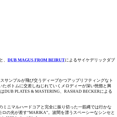
と、
DUB MAGUS FROM BEIRUT
によるサイケデリックダブ
ォイスサンプルが飛び交うディープかつアップリフティングなト
の効いたボトムに交差しねじれていくメロディーが深い恍惚と興
ATES & MASTERING、RASHAD BECKERによる
ストのミニマルハードコアと完全に振り切った一筋縄では行かな
の光が差す“MARIKA”。波間を漂うスペーシーなシンセと