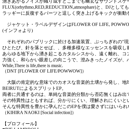
湧きあがるノイズが織り成すどこまでも幽玄なサウンドスケープから一転、”Ve
FLUX(orhythmo,RED,REDUCTION,atmosph
ラッギーに反復するパーツと逞しく突き上げるキックが衝動
ジャケット・ラベルデザインはFLOWER OF LIFE, 
(インフォより)
それぞれのパブリックに於ける加速装置、ぶっちぎれの"現
ひとたび、針を落とせば、、多種多様なエッセンスを吸収し
あらゆる地下から湧き起こるカタルシスから、遠く離れ、コン
力強く、和らかい眼差しの向こうで、澄みきったノイズが、
While,There is life,there is music.
（DNT [FLOWER OF LIFE/POWWOW]）
大阪の肯定的な意味でのカオスな音楽的土壌から発し、地球上の様
BEIRUTによるスプリットEP。
両者に共通するのは、単純な音楽的分類から否応無くはみ出
その特異性はともすれば、分かりにくい、理解されにくいと
そんな特異性を豊かに孕んだこのEPを僕は愛さずにはいられ
（KIHIRA NAOKI [Social infection]）
【プロフィール】