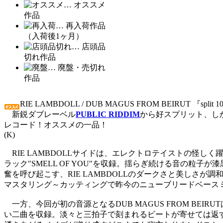
… オススメ
作品
… 再入荷作品
（入荷後1ヶ月）
… 店頭品
切れ作品
… 廃盤・売切れ
作品
RIE LAMBDOLL / DUB MAGUS FROM BEIRUT 『split 10i
新鋭ダブレーベル
PUBLIC RIDDIM
から好スプリット、しかも
レコード！オススメの一品！
(K)
RIE LAMBDOLLサイドは、エレクトロテイストの怪
ラック"SMELL OF YOU"を収録。揺らぎ続ける音の
奮を呼び起こす、RIE LAMBDOLLのダークさと美しさが調和し
マスタリング～カッティングで昨今のニューブリードベース
一方、今回が初の音源となるDUB MAGUS FROM B
い二曲を収録。淡々と三拍子で刻まれるビートが寄せては返す