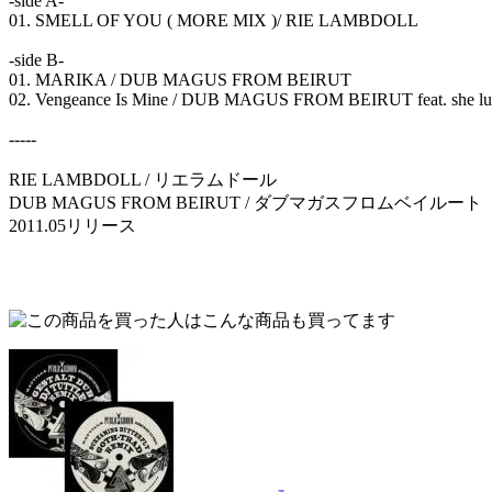
-side A-
01. SMELL OF YOU ( MORE MIX )/ RIE LAMBDOLL
-side B-
01. MARIKA / DUB MAGUS FROM BEIRUT
02. Vengeance Is Mine / DUB MAGUS FROM BEIRUT feat. she luv
-----
RIE LAMBDOLL / リエラムドール
DUB MAGUS FROM BEIRUT / ダブマガスフロムベイルート
2011.05リリース