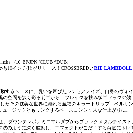
nch』 (10"EP/JPN /CLUB *DUB)
10インチ(!!)がリリース！CROSSBREDと
RIE LAMBDOLL
しく躍動するベースに、憂いを帯びたシンセ／ノイズ、自身のヴ
粒子が漆黒の空間を淡く彩る前半から、ブレイクを挟み後半フック
たその耽美な世界に溺れる至福のキラートリップ。ベルリンはDUB PL
ミュージックともリンクするベースコンシャスな仕上がりに。
EIRUTは、ダウンテンポ／ミニマルダブからブラックメタルテイ
波のように深く胎動し、エフェクトがこだまする海底にトレモロ