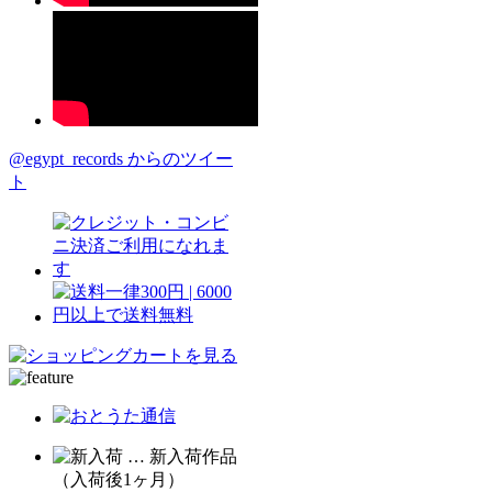
@egypt_records からのツイー
ト
… 新入荷作品
（入荷後1ヶ月）