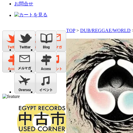
お問合せ
TOP
>
DUB/REGGAE/WORLD