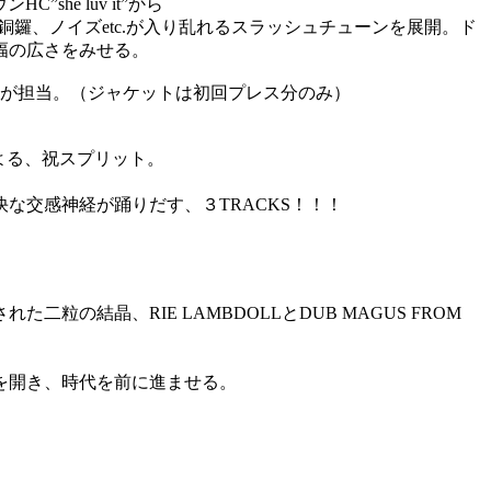
she luv it”から
ッション、銅鑼、ノイズetc.が入り乱れるスラッシュチューンを展開。ド
幅の広さをみせる。
ROOが担当。（ジャケットは初回プレス分のみ）
よる、祝スプリット。
な交感神経が踊りだす、３TRACKS！！！
晶、RIE LAMBDOLLとDUB MAGUS FROM
を開き、時代を前に進ませる。