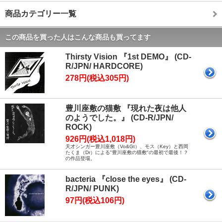
商品カテゴリー一覧
この商品を買った人はこんな商品も買ってます
Thirsty Vision 『1st DEMO』 (CD-
R/JPN/ HARDCORE)
278円(税込305円)
豊川座敷の猫敷 『現れた夜は他人
のようでした。』 (CD-R/JPN/
ROCK)
926円(税込1,018円)
天才シンガー豊川座敷（Vo&Gt）、モス（Key）と西岡
たくま（Dr）による"豊川座敷の猫敷"の最初で最後！？
の作品登場。
bacteria 『close the eyes』 (CD-
R/JPN/ PUNK)
97円(税込106円)