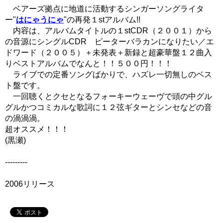
ベアーズ拠点に地道に活動するシンガーソングライタ
ー"
はにゃうにゃ
"の再発１stアルバム!!
内容は、アルバムタイトルの１stCDR（２００１）から
の音源にシングルCDR ピーターバラカンになりたい／エ
ドワード（２００５）＋未発表＋新録と超豪華盤１２曲入
りベストアルバムでなんと！！５００円！！！
ライブでの定番ソングばかりで、ハズレ一切無しのベス
ト盤です。
一回聴くとクセとなるフォーキーウェーヴで頭の中グル
グルかつコミカルな歌詞に１２弦ギターとシンセなどの音
の渦渦渦。
超オススメ！！！
(黒瀬)
---------
2006リリース