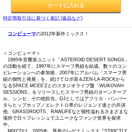
特定商取引法に基づく表記 (返品など)
コンピューマ
の2012年新作ミックス！
＜コンピューマ＞
1995年音響派ユニット「ASTEROID DESERT SONGS」
の活動を経て、1997年にスマーフ男組を結成。数々のコン
ピレーションへの参加後、2007年にアルバム「スマーフ男
組の個性と発展」を、続けてロボ宙＆ZEN-LA-ROCKから
なるSPACE MCEE'Zとのスタジオライブ盤「WUKOVAH
SESSIONS」をリリースしたスマーフ男組のターンテーブ
ル、シンセ、その他担当。DJとしてはアフリカ・バンバー
タらヒップホップ／エレクトロ界のレジェンド達との共演
他、GRASSROOTS、RAWLIFEなど個性溢れるさまざまな
場所で日々フレッシュでユニークなファンク世界を探求
中。
MIXCDは、2005年、異色のレゲエミックス『STRICTLY