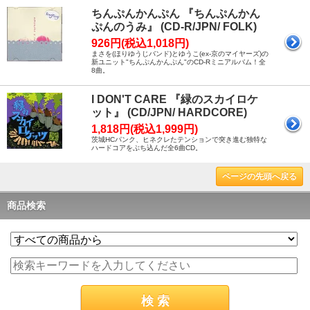
ちんぷんかんぷん 『ちんぷんかん
ぷんのうみ』 (CD-R/JPN/ FOLK)
926円(税込1,018円)
まさを(ほりゆうじバンド)とゆうこ(ex-京のマイヤーズ)の
新ユニット"ちんぷんかんぷん"のCD-Rミニアルバム！全
8曲。
I DON'T CARE 『緑のスカイロケ
ット』 (CD/JPN/ HARDCORE)
1,818円(税込1,999円)
茨城HCパンク、ヒネクレたテンションで突き進む独特な
ハードコアをぶち込んだ全6曲CD。
ページの先頭へ戻る
商品検索