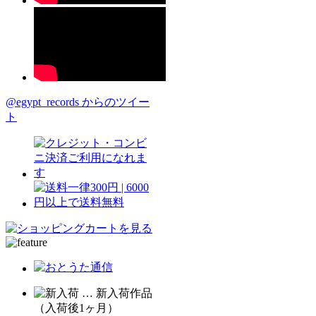
@egypt_records からのツイー
ト
… 新入荷作品
（入荷後1ヶ月）