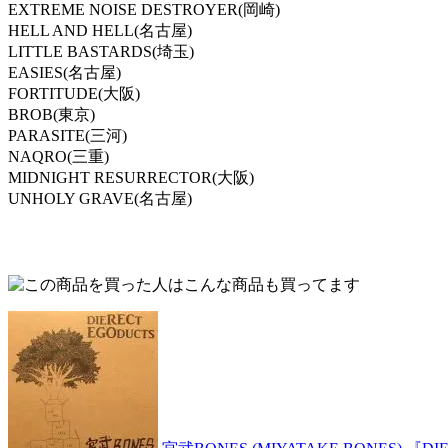
EXTREME NOISE DESTROYER(岡崎)
HELL AND HELL(名古屋)
LITTLE BASTARDS(埼玉)
EASIES(名古屋)
FORTITUDE(大阪)
BROB(東京)
PARASITE(三河)
NAQRO(三重)
MIDNIGHT RESURRECTOR(大阪)
UNHOLY GRAVE(名古屋)