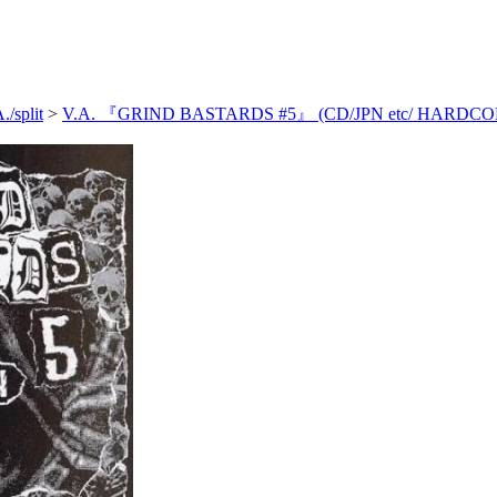
./split
>
V.A. 『GRIND BASTARDS #5』 (CD/JPN etc/ HARDCO