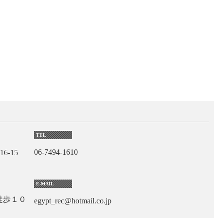
TEL
06-7494-1610
6-15
E-MAIL
徒歩１０
egypt_rec@hotmail.co.jp