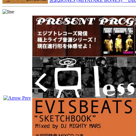
宮武BONES (MIYATAKE BONES) 『DIE