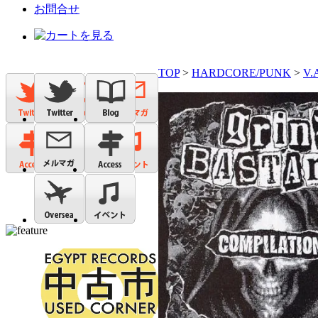
お問合せ
TOP
>
HARDCORE/PUNK
>
V.A