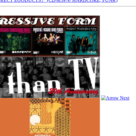
RECT EGODUCTS』 (CD-R/JPN/ HARDCORE, FUNK)