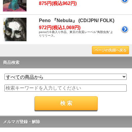
875円(税込962円)
Peno 『Nebula』 (CD/JPN/ FOLK)
972円(税込1,069円)
penoの６曲入り作品、東京の良質レーベル"鳥獣虫魚"よ
りリリース。
ページの先頭へ戻る
商品検索
メルマガ登録・解除