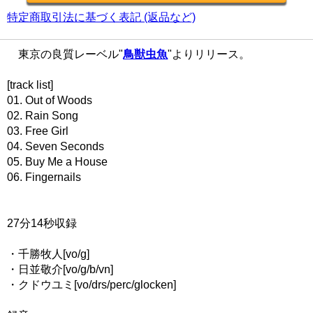
特定商取引法に基づく表記 (返品など)
東京の良質レーベル"
鳥獣虫魚
"よりリリース。
[track list]
01. Out of Woods
02. Rain Song
03. Free Girl
04. Seven Seconds
05. Buy Me a House
06. Fingernails
27分14秒収録
・千勝牧人[vo/g]
・日並敬介[vo/g/b/vn]
・クドウユミ[vo/drs/perc/glocken]