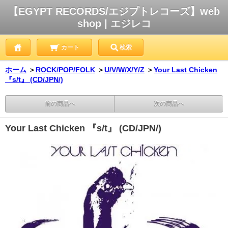
【EGYPT RECORDS/エジプトレコーズ】web
shop | エジレコ
カート
検索
ホーム
＞
ROCK/POP/FOLK
＞
U/V/W/X/Y/Z
＞
Your Last Chicken
『s/t』 (CD/JPN/)
前の商品へ
次の商品へ
Your Last Chicken 『s/t』 (CD/JPN/)