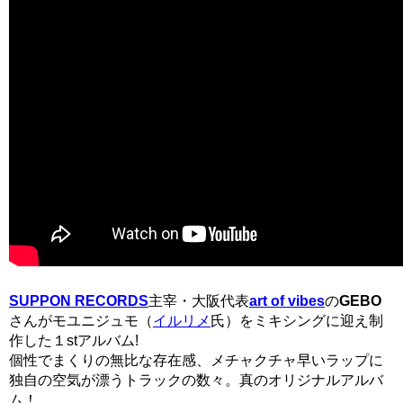
SUPPON RECORDS
主宰・大阪代表
art of vibes
の
GEBO
さんがモユニジュモ（
イルリメ
氏）をミキシングに迎え制
作した１stアルバム!
個性でまくりの無比な存在感、メチャクチャ早いラップに
独自の空気が漂うトラックの数々。真のオリジナルアルバ
ム！