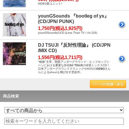
GEBO新ユニット!
younGSounds 『bootleg of ys』
(CD/JPN/ PUNK)
1,750円(税込1,925円)
younGSoundsのCD (Less Than TV / ch-116)
DJ TSUJI『反対性理論』 (CD/JPN
/MIX CD)
1,556円(税込1,711円)
"峻路"主宰、関西アンダーグラウンド・ヒップホップシ
ーンにおける重要な存在
DJ TSUJI
の待望ミックスCD！
日本アンダーグラウンドクラシックやAOVの
GEBO
さん
らによるshoutも飛び出す意欲作。
ページの先頭へ戻る
商品検索