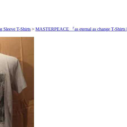
g Sleeve T-Shirts
>
MASTERPEACE 『as eternal as change T-Sh