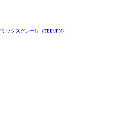
irts [ミックスグレー]』 (TEE/JPN)