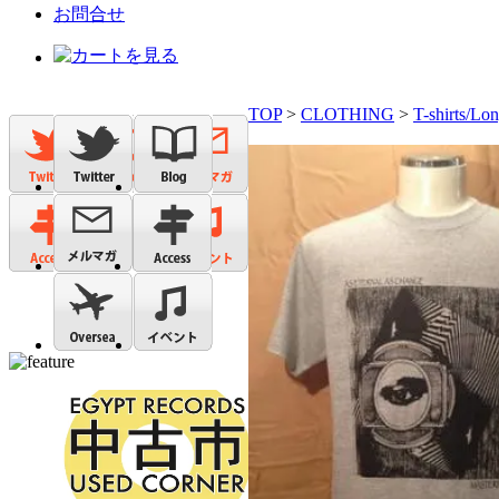
お問合せ
TOP
>
CLOTHING
>
T-shirts/Lon