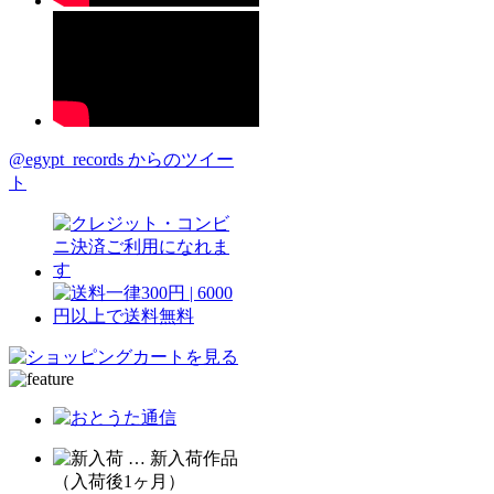
@egypt_records からのツイー
ト
… 新入荷作品
（入荷後1ヶ月）