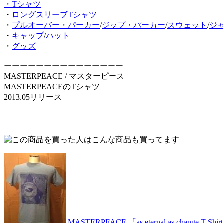
・Tシャツ
・
ロングスリーブTシャツ
・
プルオーバー・パーカー
/
ジップ・パーカー
/
スウェット
/
ジ
・
キャップ
/
ハット
・
グッズ
ーーーーーーーーーーーーーーー
MASTERPEACE / マスターピース
MASTERPEACEのTシャツ
2013.05リリース
MASTERPEACE 『as eternal as change T-Shi