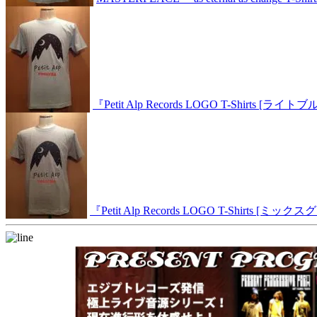
『Petit Alp Records LOGO T-Shirts [ライト
『Petit Alp Records LOGO T-Shirts [ミック