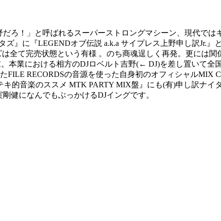
、上野だろ！」と呼ばれるスーパーストロングマシーン、現代では
タズ』に『LEGENDオブ伝説 a.k.a サイプレス上野申し訳Jr.
シリーズは全て完売状態という有様 。のち商魂逞しく再発。更には関
業における相方のDJロベルト吉野(← DJ)を差し置いて全国各地のパ
E RECORDSの音源を使った自身初のオフィシャルMIX CD『
テキ的音楽のススメ MTK PARTY MIX盤』にも(有)申し訳
質実剛健になんでもぶっかけるDJイングです。