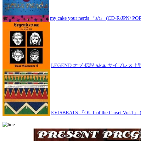
my cake your nerds 『s/t』 (CD-R/JPN/ POP
LEGEND オブ 伝説 a.k.a. サイプレス上野『D
EVISBEATS 『OUT of the Closet Vol.1