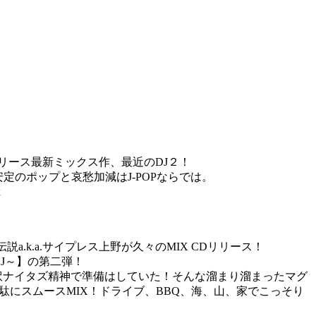
月リリース最新ミックス作、最近のDJ２！
定のポップと哀愁加減はJ-POPならでは。
x
k.a.サイプレス上野が久々のMIX CDリリース！
のDJ～】の第二弾！
し訳ナイタズ精神で準備はしていた！そんな溜まり溜まったマグ
に無駄にスムースMIX！ドライブ、BBQ、海、山、家でこっそり