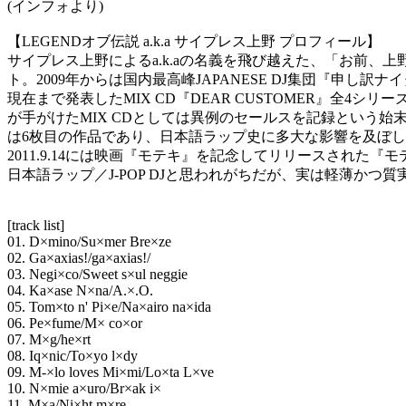
(インフォより)
【LEGENDオブ伝説 a.k.a サイプレス上野 プロフィール】
サイプレス上野によるa.k.aの名義を飛び越えた、「お前
ト。2009年からは国内最高峰JAPANESE DJ集団『申し訳ナイ
現在まで発表したMIX CD『DEAR CUSTOMER』全4
が手がけたMIX CDとしては異例のセールスを記録という始末。本
は6枚目の作品であり、日本語ラップ史に多大な影響を及ぼしたFIL
2011.9.14には映画『モテキ』を記念してリリースされた『モ
日本語ラップ／J-POP DJと思われがちだが、実は軽薄かつ
[track list]
01. D×mino/Su×mer Bre×ze
02. Ga×axias!/ga×axias!/
03. Negi×co/Sweet s×ul neggie
04. Ka×ase N×na/A.×.O.
05. Tom×to n' Pi×e/Na×airo na×ida
06. Pe×fume/M× co×or
07. M×g/he×rt
08. Iq×nic/To×yo l×dy
09. M-×lo loves Mi×mi/Lo×ta L×ve
10. N×mie a×uro/Br×ak i×
11. M×a/Ni×ht m×re