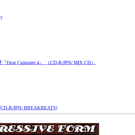
)
ear Customer 4』 （CD-R/JPN/ MIX CD）
』 (CD-R/JPN/ BREAKBEATS)