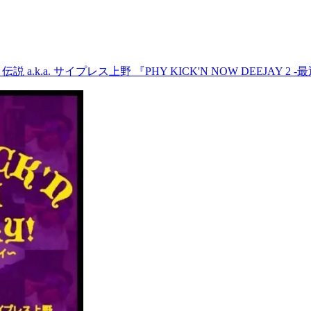
伝説 a.k.a. サイプレス上野 『PHY KICK'N NOW DEEJAY 2 -最近の