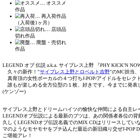
… オススメ
作品
… 再入荷作品
（入荷後1ヶ月）
… 店頭品
切れ作品
… 廃盤・売切れ
作品
LEGEND オブ 伝説 a.k.a. サイプレス上野 『PHY KICK'N NOW D
久々の新作！"
サイプレス上野とロベルト吉野
"のMC担当、
真骨頂の女性ボーカルの４つ打ちJ-POP/アイドルをセレク
誰もが楽しめる全方位型の１枚、好きです。今までに発表
(ケンゾー)
サイプレス上野とドリームハイツの愉快な仲間による自主レーベル
LEGENDオブ伝説による最新のブツは、あの関係者各位の背筋をCHI
久しくLEGENDオブ伝説名義でのMIX CDはリリース
マのようなモヤモヤをブチ込んだ最近の新旧織り交ぜJ-POP D
ご堪能アレ！