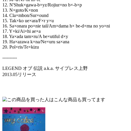
12. N'Shuk×gawa-b×yz/Rojiur×no b×-b×p
13. N×goto/K×non
14. Cla×mbon/Sur×ound
15. Tak×ko ue×ara/F×r y×u
16. Sa×onara po×nie tail/Am×dama h× be-d×ma no yo×ni
17. Y×ki/Ai×hi ae×a
18. Ya×ada tam×ru/A be×utiful d×y
19. Ha×azawa k×na/Ne×uru sa×ana
20. Pol×ris/Te×kizu
----------
LEGEND オブ 伝説 a.k.a. サイプレス上野
2013.05リリース