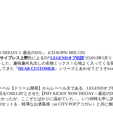
EEJAY 2 -最近のDJ2-』 (CD-R/JPN/ MIX CD)
サイプレス上野
氏によるDJ"
LEGENDオブ伝説
"の2013年5
トした、趣味趣向丸出しの名物ミックス！心地よく入ってくる安
してきた『
DEAR CUSTOMER
』シリーズとあわせてどうぞxx
【ドリーム開発】からレーベル主である、LEGENDオブ伝説a.
LLIN'とさせた【PHY KICKN' NOW DEEJAY～最近
していなかったが、ここぞとばかりに温めていた…。いつ何時も申
Jセットを、軽薄なお洒落感（as CITY POPアコガレ）と共