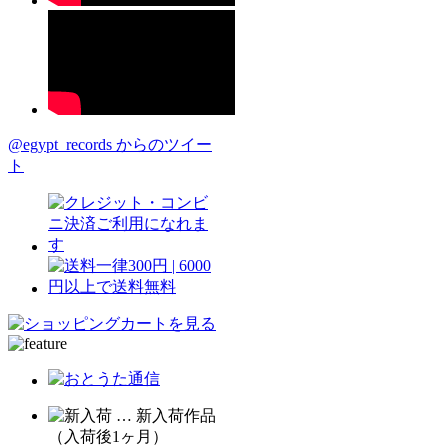
@egypt_records からのツイー
ト
… 新入荷作品
（入荷後1ヶ月）