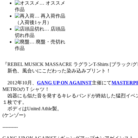
… オススメ
作品
… 再入荷作品
（入荷後1ヶ月）
… 店頭品
切れ作品
… 廃盤・売切れ
作品
『REBEL MUSICK MASSACRE ラグランT-Shirts [ブラック/
新色、風合いにこだわった染み込みプリント！
2012年10月、
GANG UP ON AGAINST
主催にて
MASTERP
METROのＴシャツ！
凶器にも似た音を発するキレるバンドが終結した猛烈イベン
１枚です。
ボディはUnited Athle製。
(ケンゾー)
----------