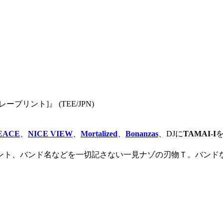
グレープリント]』 (TEE/JPN)
EACE
、
NICE VIEW
、
Mortalized
、
Bonanzas
、DJに
TAMAI-I
を
ト、バンド名などを一切記さない一見ナゾの刃物Ｔ。バンド