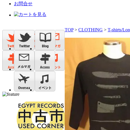
お問合せ
TOP
>
CLOTHING
>
T-shirts/Lon