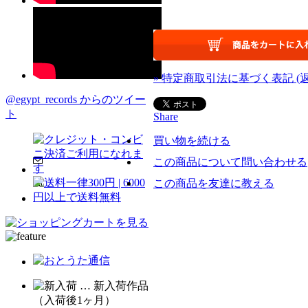
» 特定商取引法に基づく表記 (
@egypt_records からのツイー
ト
Share
買い物を続ける
この商品について問い合わせる
この商品を友達に教える
… 新入荷作品
（入荷後1ヶ月）