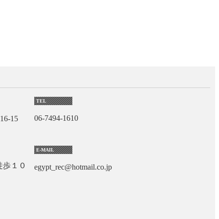
TEL
06-7494-1610
6-15
E-MAIL
徒歩１０
egypt_rec@hotmail.co.jp