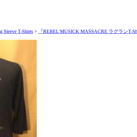
g Sleeve T-Shirts
>
『REBEL MUSICK MASSACRE ラグランT-Sh