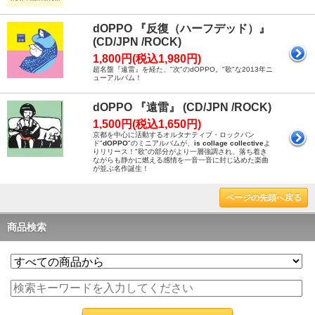
dOPPO 『反復（ハーフデッド）』
(CD/JPN /ROCK)
1,800円(税込1,980円)
超名盤『遠雷』を経た、"次"のdOPPO。"歌"な2013年ニ
ューアルバム！
dOPPO 『遠雷』 (CD/JPN /ROCK)
1,500円(税込1,650円)
京都を中心に活動するオルタナティブ・ロックバン
ド"
dOPPO
"のミニアルバムが、
is collage collective
よ
りリリース！"歌"の部分がより一層強調され、落ち着き
ながらも静かに燃える感情を一音一音に封じ込めた楽曲
が並ぶ名作誕生！
ページの先頭へ戻る
商品検索