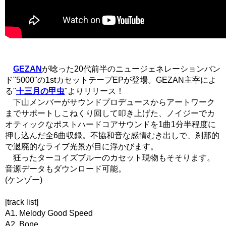
GEZAN
が唸った20代前半のニュージェネレーションバン
ド"5000"の1stカセットテープEPが登場。GEZAN主宰によ
る"
十三月の甲虫
"よりリリース！
下山メンバーがサウンドプロデュースからアートワーク
までサポートしこねくり回して叩き上げた、ノイジーでカ
オティックなポストハードコアサウンドを1曲1分半程度に
押し込んだ全6曲収録。不協和音な感情むき出しで、刹那的
で退廃的なライブ光景が目に浮かびます。
狂ったターコイズブルーのカセット現物もそそります。
音源データもダウンロード可能。
(ケンゾー)
[track list]
A1. Melody Good Speed
A2. Bone