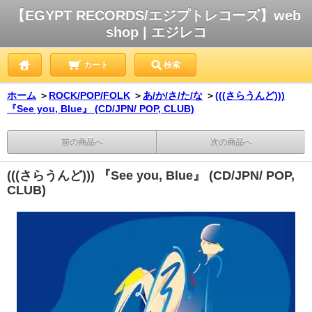
【EGYPT RECORDS/エジプトレコーズ】web
shop | エジレコ
カート
検索
ホーム
＞
ROCK/POP/FOLK
＞
あ/か/さ/た/な
＞
(((さらうんど)))
『See you, Blue』 (CD/JPN/ POP, CLUB)
前の商品へ
次の商品へ
(((さらうんど))) 『See you, Blue』 (CD/JPN/ POP,
CLUB)