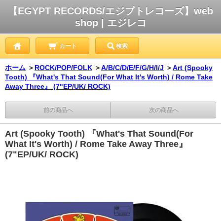
【EGYPT RECORDS/エジプトレコーズ】web
shop | エジレコ
カート
検索
ホーム
＞
ROCK/POP/FOLK
＞
A/B/C/D/E/F/G/H/I/J
＞
Art (Spooky
Tooth) 『What's That Sound(For What It's Worth) / Rome Take
Away Three』 (7"EP/UK/ ROCK)
前の商品へ
次の商品へ
Art (Spooky Tooth) 『What's That Sound(For
What It's Worth) / Rome Take Away Three』
(7"EP/UK/ ROCK)