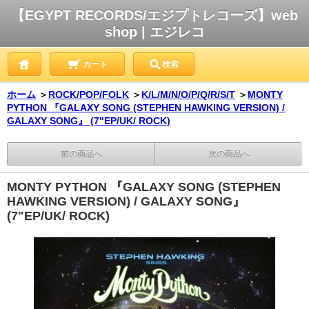
【EGYPT RECORDS/エジプトレコーズ】web
shop | エジレコ
カート
検索
ホーム
＞
ROCK/POP/FOLK
＞
K/L/M/N/O/P/Q/R/S/T
＞
MONTY
PYTHON 『GALAXY SONG (STEPHEN HAWKING VERSION) /
GALAXY SONG』 (7"EP/UK/ ROCK)
前の商品へ
次の商品へ
MONTY PYTHON 『GALAXY SONG (STEPHEN
HAWKING VERSION) / GALAXY SONG』
(7"EP/UK/ ROCK)