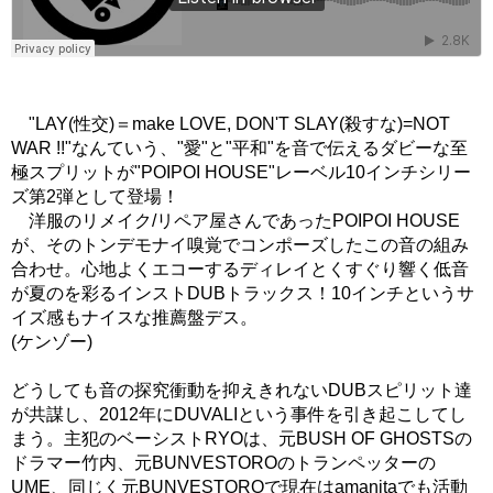
"LAY(性交)＝make LOVE, DON'T SLAY(殺すな)=NOT
WAR !!"なんていう、"愛"と"平和"を音で伝えるダビーな至
極スプリットが"POIPOI HOUSE"レーベル10インチシリー
ズ第2弾として登場！
洋服のリメイク/リペア屋さんであったPOIPOI HOUSE
が、そのトンデモナイ嗅覚でコンポーズしたこの音の組み
合わせ。心地よくエコーするディレイとくすぐり響く低音
が夏のを彩るインストDUBトラックス！10インチというサ
イズ感もナイスな推薦盤デス。
(ケンゾー)
どうしても音の探究衝動を抑えきれないDUBスピリット達
が共謀し、2012年にDUVALIという事件を引き起こしてし
まう。主犯のベーシストRYOは、元BUSH OF GHOSTSの
ドラマー竹内、元BUNVESTOROのトランペッターの
UME、同じく元BUNVESTOROで現在はamanitaでも活動