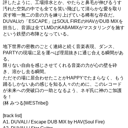
評したように、工場排水とか、やたらと鼻毛が伸びるうす
汚れた空気の中でも全てを笑い飛ばして清らかな愛を取り
戻す唯一無二の音の力を練り上げている稀有な存在だ。
DUVALIの「ESCAPE」はSOUL FIREのHAVがDUB MIXを
担当し、音源は全てLMDのKABAMIXがマスタリングを施す
という鉄壁の布陣となっている。
地下世界の密教のごとく連綿と続く音楽表現、ダンス、
PARTYの現場に足を運べば理屈抜きに通じ合える瞬間があ
る。
限りない自由を感じさせてくれる音楽の力が心の壁を砕
き、溶かし去る瞬間。
ただその場に居合わせたことがHAPPYでたまらなく、もう
踊るしかないあの感じを知る人々のために、このレコード
が未来への突破口の一助となるよう、ネギ氏に神のご加護
を！
(林 みつる[WESTribe])
[track list]
A1. DUVALI / Escape DUB MIX by HAV(Soul Fire)