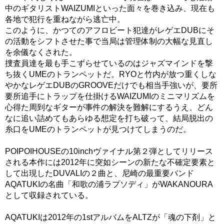
中のギタリストWAIZUMIといった面々を巻き込み、現在も
各地で犯行を重ねながら逃亡中。
このように、かつてのアフロビート犯達がレゲエDUBにそ
の活動をシフトさせた事で当局は管理体制の大幅な見直し
を余儀なくされた。
捜査員達を最も手こずらせているのはジャズマインドを撃
ち抜くUMEのトランペットだ。RYOと竹内が放つ重くしな
やかなレゲエDUBのGROOVEだけでも相当手強いが、要所
要所追手にトラップを仕掛けるWAIZUMIのミニマリズムを
心得た周到なギターが事件の解決を難解にするうえ、どん
なに追い詰めてもあらゆる想定を打ち破って、結局脱出の
糸口をUMEのトランペットが見つけてしまうのだ。
POIPOIHOUSEの10inchヴァイナル第２弾としてリリース
される本作には2012年に突如シーンの新たな不確定要素と
して出現したDUVALIの２曲と、尼崎の最重要バンド
AQATUKIの名曲「和歌の浦ラプソディ」がWAKANOURA
として収録されている。
AQATUKIは2012年の1stアルバムをALTZが「魂の下剤」と