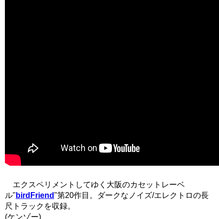
エクスペリメントしてゆく大阪のカセットレーベ
ル"
birdFriend
"第20作目。ダークなノイズ/エレクトロの長
尺トラックを収録。
(ケンゾー)