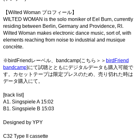
【Wilted Woman プロフィール】
WILTED WOMAN is the solo moniker of Eel Burn, currently
residing between Berlin, Germany and Providence, RI.
Wilted Woman makes electronic dance music, sort of, with
elements reaching from noise to industrial and musique
concrète.
※birdFriendレーベル、bandcamp(こちら＞＞
birdFriend
bandcamp
)にて試聴とともにデジタルデータも購入可能で
す。カセットテープは限定プレスのため、売り切れた時は
データ購入にて。
[track list]
A1. Singspiele A 15:02
B1. Singspiele B 15:03
Designed by YPY
C32 Type II cassette