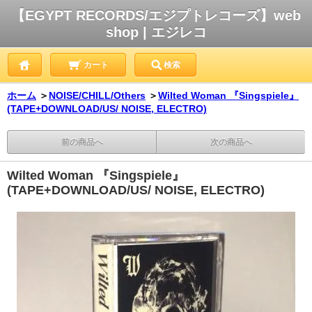
【EGYPT RECORDS/エジプトレコーズ】web
shop | エジレコ
カート
検索
ホーム
＞
NOISE/CHILL/Others
＞
Wilted Woman 『Singspiele』
(TAPE+DOWNLOAD/US/ NOISE, ELECTRO)
前の商品へ
次の商品へ
Wilted Woman 『Singspiele』
(TAPE+DOWNLOAD/US/ NOISE, ELECTRO)