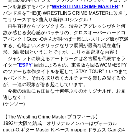
関西の90年代アンダーグラウンド・パンク/ハードコアシ
ーンを象徴するバンド"
WRESTLING CRIME MASTER
"！
バンド名をTHE(!!) WRESTLING CRIME MASTERに改名し
てリリースする3曲入り新録CDシングル！
再生直後からゾクゾクする、渋みとアグレッシヴさと何
故か感じる安心感がバッチリの、クロスオーバーハードコ
アパンク！Gucci-Oさんが叫べば一気にレスリング節が充満
する、心地よいメタリックなリフ展開が最高な現在進行
形。3曲収録ということですが、こりゃ高密度な内容！
ジャケットに映えるアートワークは名古屋を代表するラ
イター"
ESPY
"巨匠によるもの、東名阪を回るWCM×ESPY
のツアーも本作タイトルを冠して"STAY TOUR"！いつまで
もバンドと、それを取り巻くカルチャーを楽しみ愛する心
が、一連の現象が巻き起こしています。
今後の活動にも注目な十何年ぶりのオリジナル作、お見
逃しなく！
(ケンゾー)
【The Wrestling Crime Master プロフィール】
1992年大阪で結成 オリジナルメンバーはヴォーカル
gucci-O,ギター Master K,ベース mappie,ドラムス Gan の4