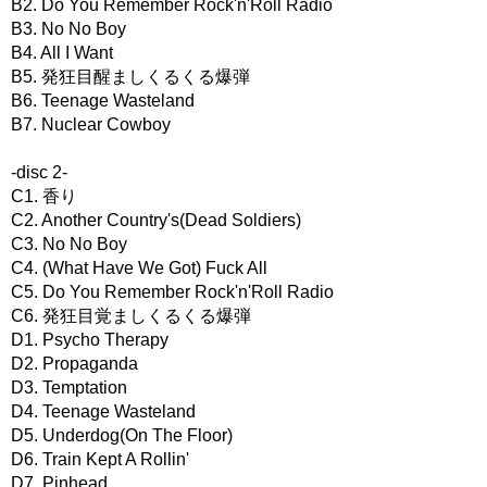
B2. Do You Remember Rock'n'Roll Radio
B3. No No Boy
B4. All I Want
B5. 発狂目醒ましくるくる爆弾
B6. Teenage Wasteland
B7. Nuclear Cowboy
-disc 2-
C1. 香り
C2. Another Country's(Dead Soldiers)
C3. No No Boy
C4. (What Have We Got) Fuck All
C5. Do You Remember Rock'n'Roll Radio
C6. 発狂目覚ましくるくる爆弾
D1. Psycho Therapy
D2. Propaganda
D3. Temptation
D4. Teenage Wasteland
D5. Underdog(On The Floor)
D6. Train Kept A Rollin'
D7. Pinhead