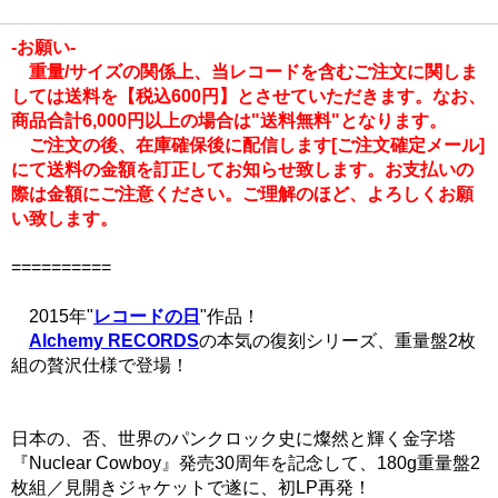
-お願い-
重量/サイズの関係上、当レコードを含むご注文に関しま
しては送料を【税込600円】とさせていただきます。なお、
商品合計6,000円以上の場合は"送料無料"となります。
ご注文の後、在庫確保後に配信します[ご注文確定メール]
にて送料の金額を訂正してお知らせ致します。お支払いの
際は金額にご注意ください。ご理解のほど、よろしくお願
い致します。
==========
2015年"
レコードの日
"作品！
Alchemy RECORDS
の本気の復刻シリーズ、重量盤2枚
組の贅沢仕様で登場！
日本の、否、世界のパンクロック史に燦然と輝く金字塔
『Nuclear Cowboy』発売30周年を記念して、180g重量盤2
枚組／見開きジャケットで遂に、初LP再発！