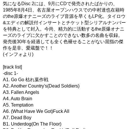
気になるDisc 2には、9月にCDで発売されたばかりの、
1985年8月4日、名古屋オープンハウスでの中村達也在籍時
のthe原爆オナニーズのライブ音源を早くもLP化。タイロウ
&エディの解説付インサートとチケット型シリアルナンバー
を特典として封入。今尚、精力的に活動するthe原爆オナニ
ーズのライブに欠かすことのできない数多の名曲を収録。
発売後30年を経過しても全く色褪せることがない屈指の傑
作を是非、愛蔵盤で！！
(インフォより)
[track list]
-disc 1-
A1. Go Go 枯れ葉作戦
A2. Another Country's(Dead Soldiers)
A3. Fallen Angels
A4. Auto Brain
A5. Temptation
A6. (What Have We Got)Fuck All
A7. Dead Boy
B1. Underdog(On The Floor)