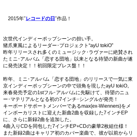
2015年"
レコードの日
"作品！
次世代インディーポップシーンの担い手。
猪爪東風によるリーダー･プロジェクト“ayU tokiO”
昨年リリースされ多くのミュージック･ラヴァーに絶賛され
たミニ･アルバム「恋する団地」以来となる待望の新曲が遂
に発売決定！！初回限定プレス盤！！
昨年、ミニ･アルバム「恋する団地」のリリースで一気に東
京インディーポップシーンの中で頭角を現したayU tokiO。
来春発売予定の1stフル･アルバムに先駆けて、待望のニュ
ー･マテリアルとなる初の7インチ･シングルが発売！
キーボードサポートメンバーであるmax(ex-Wienners)をメ
インボーカリストに迎えた新曲2曲を収録した7インチEP
に、さらに新録2曲を追加した。
4曲入りCDを同包した7インチEP+CDの豪華2枚組仕様！
また新録2曲はキャリア初のカバー楽曲で、彼が以前からリ