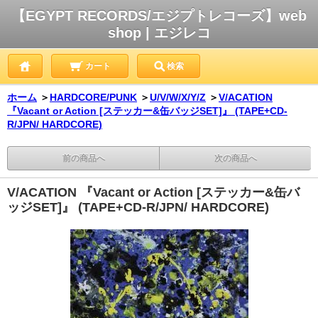
【EGYPT RECORDS/エジプトレコーズ】web
shop | エジレコ
カート
検索
ホーム
＞
HARDCORE/PUNK
＞
U/V/W/X/Y/Z
＞
V/ACATION
『Vacant or Action [ステッカー&缶バッジSET]』 (TAPE+CD-
R/JPN/ HARDCORE)
前の商品へ
次の商品へ
V/ACATION 『Vacant or Action [ステッカー&缶バ
ッジSET]』 (TAPE+CD-R/JPN/ HARDCORE)