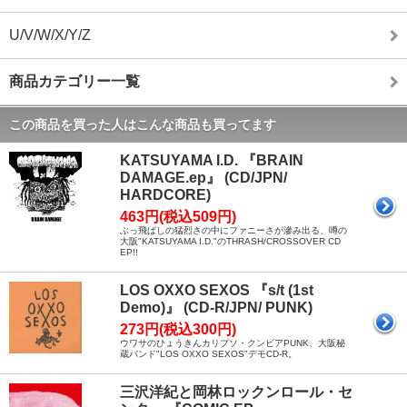
U/V/W/X/Y/Z
商品カテゴリー一覧
この商品を買った人はこんな商品も買ってます
KATSUYAMA I.D. 『BRAIN
DAMAGE.ep』 (CD/JPN/
HARDCORE)
463円(税込509円)
ぶっ飛ばしの猛烈さの中にファニーさが滲み出る、噂の
大阪"KATSUYAMA I.D."のTHRASH/CROSSOVER CD
EP!!
LOS OXXO SEXOS 『s/t (1st
Demo)』 (CD-R/JPN/ PUNK)
273円(税込300円)
ウワサのひょうきんカリプソ・クンビアPUNK、大阪秘
蔵バンド"LOS OXXO SEXOS"デモCD-R。
三沢洋紀と岡林ロックンロール・セ