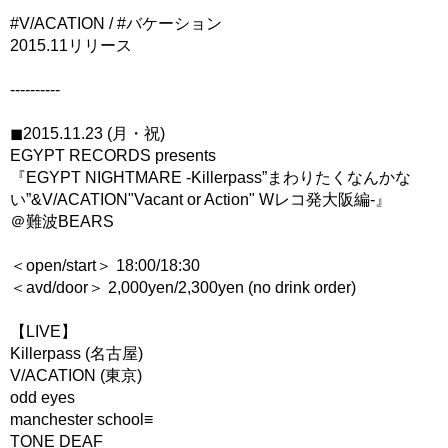
#V/ACATION / #バケーション
2015.11リリース
----------
◼︎2015.11.23 (月・祝)
EGYPT RECORDS presents
『EGYPT NIGHTMARE -Killerpass”まわりたくなんかな
い”&V/ACATION"Vacant or Action" Wレコ発大阪編-』
＠難波BEARS
＜open/start＞ 18:00/18:30
＜avd/door＞ 2,000yen/2,300yen (no drink order)
【LIVE】
Killerpass (名古屋)
V/ACATION (東京)
odd eyes
manchester school≡
TONE DEAF