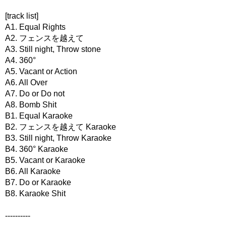
[track list]
A1. Equal Rights
A2. フェンスを越えて
A3. Still night, Throw stone
A4. 360°
A5. Vacant or Action
A6. All Over
A7. Do or Do not
A8. Bomb Shit
B1. Equal Karaoke
B2. フェンスを越えて Karaoke
B3. Still night, Throw Karaoke
B4. 360° Karaoke
B5. Vacant or Karaoke
B6. All Karaoke
B7. Do or Karaoke
B8. Karaoke Shit
----------