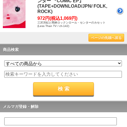
ンター 『COMIC EP』
(TAPE+DOWNLOAD/JPN/ FOLK,
ROCK)
972円(税込1,069円)
三沢洋紀と岡林ロックンロール・センターのカセット
(Less Than TV / ch-142)
ページの先頭へ戻る
商品検索
メルマガ登録・解除