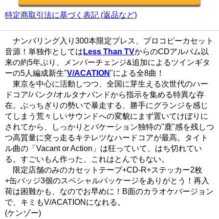
特定商取引法に基づく表記 (返品など)
ナンバリング入り300本限定プレス、プロコピーカセット
音源！単独作としては
Less Than TV
からのCDアルバム以
来の約5年ぶり、メンバーチェンジ&追加によるツインギタ
ーの5人編成新生"
V/ACATION
"による全8曲！
東京を中心に活動しつつ、全国に芽生える次世代のハー
ドコア/パンク/オルタナバンドから指示を集める特異な存
在。ぶっちぎりの勢いで暴走する、勝手にグランジを感じ
てしまう荒々しいサウンドへの変貌にまず置いてけぼりに
されてから、しっかりとバケーション独特の"鹿"感を残しつ
つ高質量に突っ走るキテレツなハードコアが最高。タイト
ル曲の「Vacant or Action」は狂っていて、はち切れてい
る。すごいもん作った、これはとんでもない。
限定店舗のみのカセットテープ+CD-R+ステッカー2枚
+缶バッジ3個のスペシャルパッケージをありがとう！再入
荷は困難かも、なのでお早めに！B面のカラオケバージョン
で、キミもV/ACATIONになれる。
(ケンゾー)