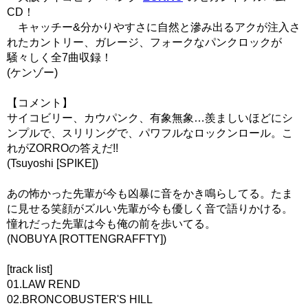
CD！
キャッチー&分かりやすさに自然と滲み出るアクが注入さ
れたカントリー、ガレージ、フォークなパンクロックが
騒々しく全7曲収録！
(ケンゾー)
【コメント】
サイコビリー、カウパンク、有象無象…羨ましいほどにシ
ンプルで、スリリングで、パワフルなロックンロール。こ
れがZORROの答えだ!!
(Tsuyoshi [SPIKE])
あの怖かった先輩が今も凶暴に音をかき鳴らしてる。たま
に見せる笑顔がズルい先輩が今も優しく音で語りかける。
憧れだった先輩は今も俺の前を歩いてる。
(NOBUYA [ROTTENGRAFFTY])
[track list]
01.LAW REND
02.BRONCOBUSTER'S HILL