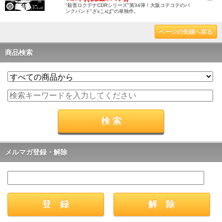
"殺害ロクデナCDRシリーズ"第34弾！大阪コテコテのパ
ンクバンド"ざxこxば"の単独作。
ページの先頭へ戻る
商品検索
メルマガ登録・解除