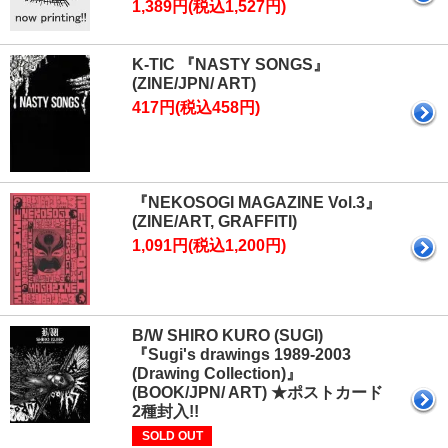
1,389円(税込1,527円)
K-TIC 『NASTY SONGS』
(ZINE/JPN/ ART)
417円(税込458円)
『NEKOSOGI MAGAZINE Vol.3』
(ZINE/ART, GRAFFITI)
1,091円(税込1,200円)
B/W SHIRO KURO (SUGI)
『Sugi's drawings 1989-2003
(Drawing Collection)』
(BOOK/JPN/ ART) ★ポストカード
2種封入!!
SOLD OUT