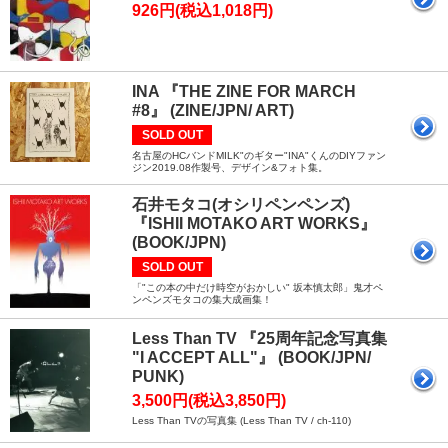
926円(税込1,018円)
INA 『THE ZINE FOR MARCH
#8』 (ZINE/JPN/ ART)
SOLD OUT
名古屋のHCバンドMILK"のギター"INA"くんのDIYファン
ジン2019.08作製号、デザイン&フォト集。
石井モタコ(オシリペンペンズ)
『ISHII MOTAKO ART WORKS』
(BOOK/JPN)
SOLD OUT
「"この本の中だけ時空がおかしい" 坂本慎太郎」鬼才ペ
ンペンズモタコの集大成画集！
Less Than TV 『25周年記念写真集
"I ACCEPT ALL"』 (BOOK/JPN/
PUNK)
3,500円(税込3,850円)
Less Than TVの写真集 (Less Than TV / ch-110)