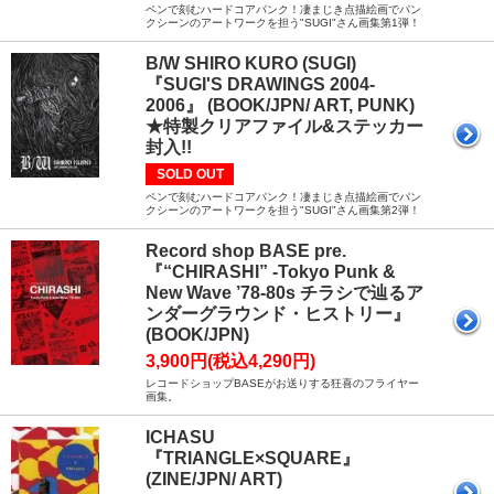
ペンで刻むハードコアパンク！凄まじき点描絵画でパン
クシーンのアートワークを担う"SUGI"さん画集第1弾！
B/W SHIRO KURO (SUGI)
『SUGI'S DRAWINGS 2004-
2006』 (BOOK/JPN/ ART, PUNK)
★特製クリアファイル&ステッカー
封入!!
SOLD OUT
ペンで刻むハードコアパンク！凄まじき点描絵画でパン
クシーンのアートワークを担う"SUGI"さん画集第2弾！
Record shop BASE pre.
『“CHIRASHI” -Tokyo Punk &
New Wave ’78-80s チラシで辿るア
ンダーグラウンド・ヒストリー』
(BOOK/JPN)
3,900円(税込4,290円)
レコードショップBASEがお送りする狂喜のフライヤー
画集。
ICHASU
『TRIANGLE×SQUARE』
(ZINE/JPN/ ART)