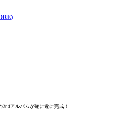
ORE)
"の2ndアルバムが遂に遂に完成！