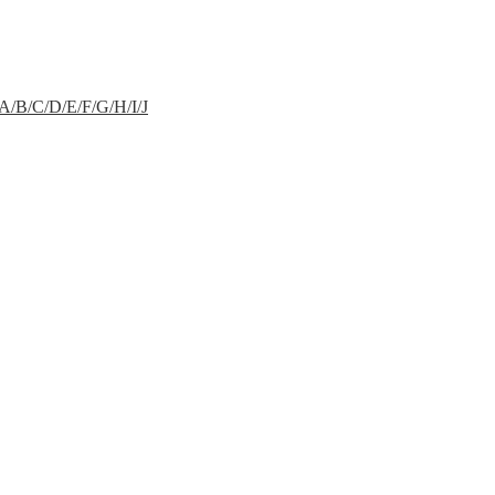
A/B/C/D/E/F/G/H/I/J