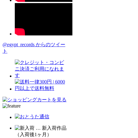
@egypt_records からのツイー
ト
… 新入荷作品
（入荷後1ヶ月）