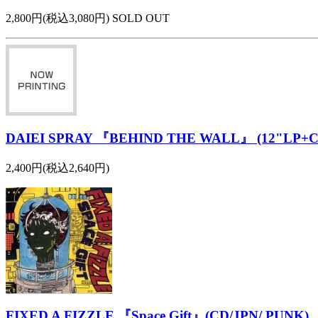
2,800円(税込3,080円) SOLD OUT
DAIEI SPRAY 『BEHIND THE WALL』 (12"LP+C
2,400円(税込2,640円)
FIXED A FIZZLE 『Space Gift』(CD/JPN/ PUNK)