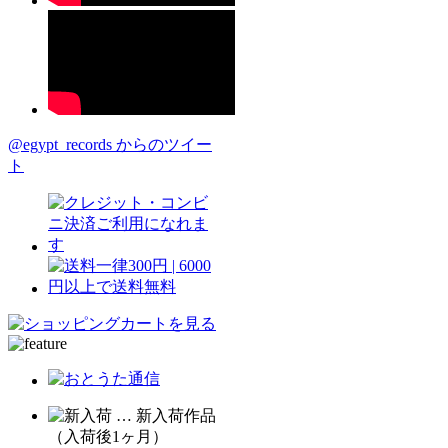
@egypt_records からのツイー
ト
… 新入荷作品
（入荷後1ヶ月）