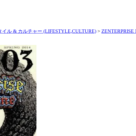
ル & カルチャー (LIFESTYLE,CULTURE)
>
ZENTERPRISE M