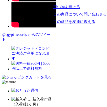
買い物を続ける
この商品について問い合わせる
この商品を友達に教える
@egypt_records からのツイー
ト
… 新入荷作品
（入荷後1ヶ月）