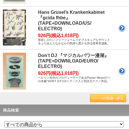
Hans Grusel’s Krankenkabinet
『gcida fhbe』
(TAPE+DOWNLOAD/US/
ELECTRO)
926円(税込1,018円)
形容しがたいフリーフォームでオブスキュアなサウンド
をぶち込んだなかなかの気持ち悪さを誇る怪奇音源集。
Don’t DJ 『マジカルパワー漫湖』
(TAPE+DOWNLOAD/EURO/
ELECTRO)
926円(税込1,018円)
ベルリン在住のプロデューサーであるFlorian Meyerのソ
ロ名義"DON'T DJ"の3トラック入り別次元テクノ作品。
ページの先頭へ戻る
商品検索