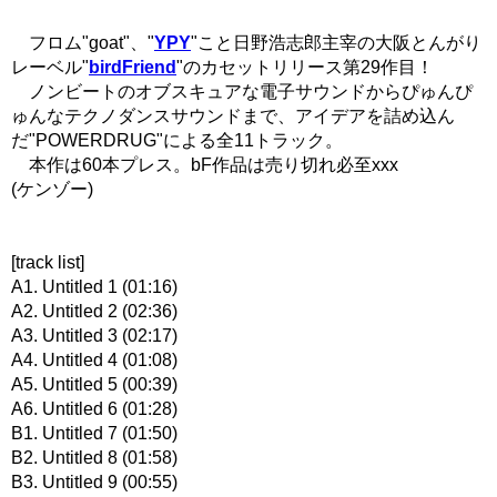
フロム"goat"、"
YPY
"こと日野浩志郎主宰の大阪とんがり
レーベル"
birdFriend
"のカセットリリース第29作目！
ノンビートのオブスキュアな電子サウンドからぴゅんぴ
ゅんなテクノダンスサウンドまで、アイデアを詰め込ん
だ"POWERDRUG"による全11トラック。
本作は60本プレス。bF作品は売り切れ必至xxx
(ケンゾー)
[track list]
A1. Untitled 1 (01:16)
A2. Untitled 2 (02:36)
A3. Untitled 3 (02:17)
A4. Untitled 4 (01:08)
A5. Untitled 5 (00:39)
A6. Untitled 6 (01:28)
B1. Untitled 7 (01:50)
B2. Untitled 8 (01:58)
B3. Untitled 9 (00:55)