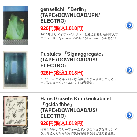
genseiichi 『Berlin』
(TAPE+DOWNLOAD/JPN/
ELECTRO)
926円(税込1,018円)
2015年よりドイツ・ベルリンへと拠点を移した日本人プ
ロデューサー"genseiichi"の新作がbirdFriendから再び！
Pustules 『Signaggregate』
(TAPE+DOWNLOAD/US/
ELECTRO)
926円(税込1,018円)
チミチいってるキメ細かな音像が耳から侵食してくるド
ープなミュータントエレクトロ音源集。
Hans Grusel’s Krankenkabinet
『gcida fhbe』
(TAPE+DOWNLOAD/US/
ELECTRO)
926円(税込1,018円)
形容しがたいフリーフォームでオブスキュアなサウンド
をぶち込んだなかなかの気持ち悪さを誇る怪奇音源集。