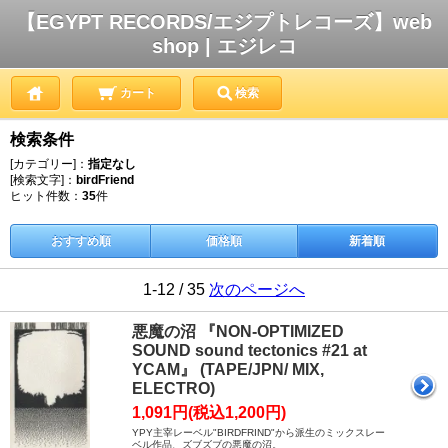
【EGYPT RECORDS/エジプトレコーズ】web
shop | エジレコ
カート
検索
検索条件
[カテゴリー]：
指定なし
[検索文字]：
birdFriend
ヒット件数：
35
件
おすすめ順
価格順
新着順
1-12 / 35
次のページへ
悪魔の沼 『NON-OPTIMIZED
SOUND sound tectonics #21 at
YCAM』 (TAPE/JPN/ MIX,
ELECTRO)
1,091円(税込1,200円)
YPY主宰レーベル"BIRDFRIND"から派生のミックスレー
ベル作品、ズブズブの悪魔の沼。