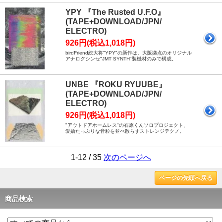
YPY 『The Rusted U.F.O』
(TAPE+DOWNLOAD/JPN/
ELECTRO)
926円(税込1,018円)
birdFriend総大将"YPY"の新作は、大阪拠点のオリジナル
アナログシンセ"JMT SYNTH"製機材のみで構成。
UNBE 『ROKU RYUUBE』
(TAPE+DOWNLOAD/JPN/
ELECTRO)
926円(税込1,018円)
"アウトドアホームレス"の石原くんソロプロジェクト、
愛嬌たっぷりな音粒を並べ散らすストレンジテクノ。
1-12 / 35
次のページへ
ページの先頭へ戻る
商品検索