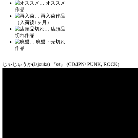
… オススメ
作品
… 再入荷作品
（入荷後1ヶ月）
… 店頭品
切れ作品
… 廃盤・売切れ
作品
じゃじゅうか(Jajouka) 『s/t』 (CD/JPN/ PUNK, ROCK)