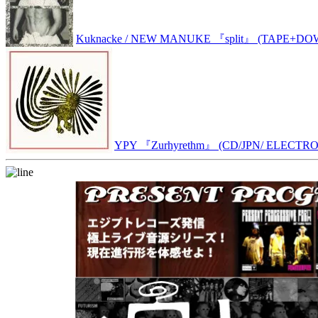
Kuknacke / NEW MANUKE 『split』 (TAPE+D
YPY 『Zurhyrethm』 (CD/JPN/ ELECTRO