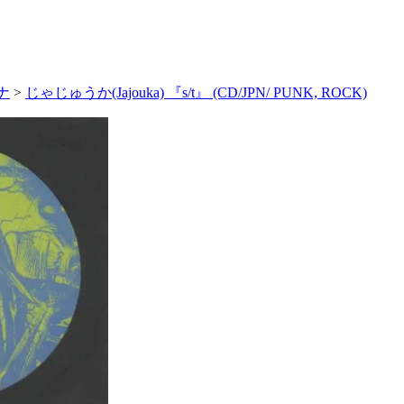
ナ
>
じゃじゅうか(Jajouka) 『s/t』 (CD/JPN/ PUNK, ROCK)