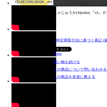
じゃじゅうか(Jajouka) 『s/t』 (C
» 特定商取引法に基づく表記 (
Share
買い物を続ける
この商品について問い合わせる
この商品を友達に教える