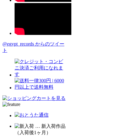
@egypt_records からのツイー
ト
… 新入荷作品
（入荷後1ヶ月）