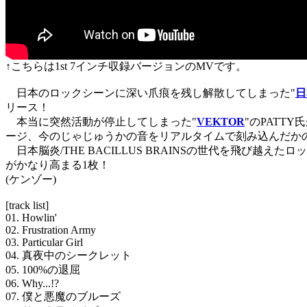
↑こちらは1st 7インチ収録バージョンのMVです。
日本のロックシーンに深い爪痕を残し解散してしまった"
日
リース！
本当に突然活動が停止してしまった"
VEKTOR
"のPATT
ージ、今のじゃじゅうかの音をリアルタイムで刻み込んだか
日本脳炎/THE BACILLUS BRAINSの世代を飛び
がかなり高まる1枚！
(ケンゾー)
[track list]
01. Howlin'
02. Frustration Army
03. Particular Girl
04. 真夜中のシークレット
05. 100%の退屈
06. Why...!?
07. 僕と悪魔のブルーズ