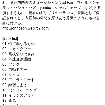
れ、また国内外のミュージシャン(Jad Fair、マヘル・シャ
ラル・ハシュ・バズ、yumbo、シャムキャッツ、など)と共
演するうちに、現在のギリギリのバランス、音楽として保
証されてしまう直前の瞬間を探りあう勇気のようなものを
身に付ける。
http://jonnoson.web.fc2.com/
[track list]
01. 似て非なるもの
02. スカイタワー
03. 高枝切りばさみ
04. 等速直線運動
05. ソング
06. 自動ドアー
07. クイズ
08. ア・ラ・モード
09. 練習しよう
10. 3分トレーニング
11. イワシのアリア
12. 電気