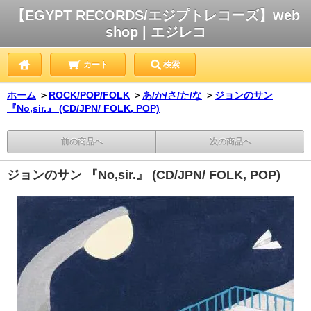
【EGYPT RECORDS/エジプトレコーズ】web
shop | エジレコ
カート
検索
ホーム
＞
ROCK/POP/FOLK
＞
あ/か/さ/た/な
＞
ジョンのサン
『No,sir.』 (CD/JPN/ FOLK, POP)
前の商品へ
次の商品へ
ジョンのサン 『No,sir.』 (CD/JPN/ FOLK, POP)