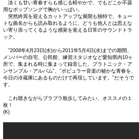
淡くも甘い青春すらも感じる軽やかで、でもどこか不器
用なポップソングで胸がいっぱい。
突然終焉を迎えるカットアップな展開も独特で、キュー
トな曲名からも読み取れるように、どうも他人とは思えな
い寄り添ってくるような感覚を覚える日常のサウンドトラ
ック。
"2008年4月23日(水)から2011年5月4日(水)までの期間、
メンバーの自宅、公民館、練習スタジオなど愛知県内10ヶ
所で、集まれる時に集まって録音した、プラトニック・ア
ンサンブル・アルバム"、"ポピュラー音楽の秘かな青春を、
今日の冷蔵庫にあるものだけで再現しています。"だそうで
す。
これ聴きながらブラブラ散歩してみたい、オススメの１
枚！
(K)