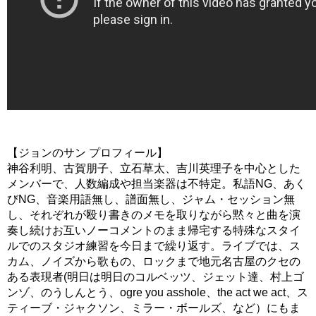
【ジョンのサン プロフィール】
神谷利明、古賀朋子、立石草太、吉川英理子を中心とした
メンバーで、人数編成や担当楽器は不特定。私語NG、あく
びNG、音楽用語無し、譜面無し、ジャム・セッション無
し、それぞれが殴り書きのメモを取りながら黙々と曲を演
奏し続けお互いノーコメントのまま帰宅する特殊なスタイ
ルでのスタジオ練習を今日まで繰り返す。ライブでは、ス
カム、ノイズから歌もの、ロックまで地元名古屋のクセの
ある表現者(明日は明日のコルベッツ、ジェット達、村上ゴ
ンゾ、のうしんとう、ogre you asshole、the act we act、ス
ティーブ・ジャクソン、ミラー・ボールズ、など）にもま