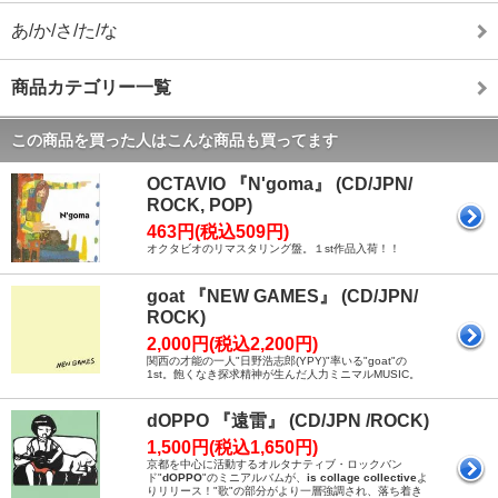
あ/か/さ/た/な
商品カテゴリー一覧
この商品を買った人はこんな商品も買ってます
OCTAVIO 『N'goma』 (CD/JPN/
ROCK, POP)
463円(税込509円)
オクタビオのリマスタリング盤。１st作品入荷！！
goat 『NEW GAMES』 (CD/JPN/
ROCK)
2,000円(税込2,200円)
関西の才能の一人"日野浩志郎(YPY)"率いる"goat"の
1st。飽くなき探求精神が生んだ人力ミニマルMUSIC。
dOPPO 『遠雷』 (CD/JPN /ROCK)
1,500円(税込1,650円)
京都を中心に活動するオルタナティブ・ロックバン
ド"
dOPPO
"のミニアルバムが、
is collage collective
よ
りリリース！"歌"の部分がより一層強調され、落ち着き