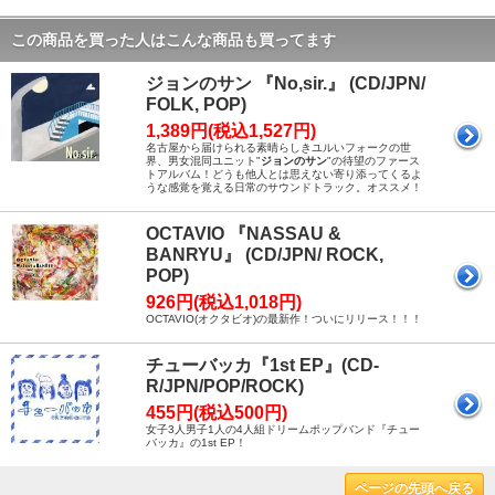
この商品を買った人はこんな商品も買ってます
ジョンのサン 『No,sir.』 (CD/JPN/
FOLK, POP)
1,389円(税込1,527円)
名古屋から届けられる素晴らしきユルいフォークの世
界、男女混同ユニット"
ジョンのサン
"の待望のファース
トアルバム！どうも他人とは思えない寄り添ってくるよ
うな感覚を覚える日常のサウンドトラック。オススメ！
OCTAVIO 『NASSAU &
BANRYU』 (CD/JPN/ ROCK,
POP)
926円(税込1,018円)
OCTAVIO(オクタビオ)の最新作！ついにリリース！！！
チューバッカ『1st EP』(CD-
R/JPN/POP/ROCK)
455円(税込500円)
女子3人男子1人の4人組ドリームポップバンド『チュー
バッカ』の1st EP！
ページの先頭へ戻る