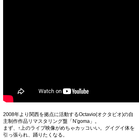
2008年より関西を拠点に活動するOctavio(オクタビオ)の自
主制作作品リマスタリング盤「N'goma」。
まず、↑上のライブ映像がめちゃカッコいい。グイグイ体を
引っ張られ、踊りたくなる。