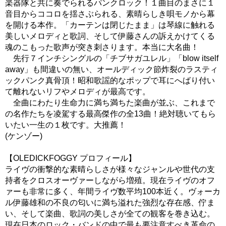
楽器隊と共に奏でられるパンクロック！１曲目のまさに１
音目からココロを揺さぶられる、素晴らしき唄モノから幕
を開ける本作。「カーテンは閉じたまま」は琴線に触れる
美しいメロディと歌詞、そして伊藤さんの訴えかけてくる
魂のこもった歌声が突き刺さります。本当に大名曲！
先行７インチシングルの「チブサガユレル」「blow itself
away」も間違いの無い、オールディック節炸裂のラスティ
ックパンク真骨頂！昭和歌謡的なポップで耳にへばり付い
て離れないリフやメロディが最高です。
全曲にわたり生命力に満ち満ちた楽曲が並ぶ、これまで
の名作たちを凌駕する最高傑作の全13曲！絶対聴いてもら
いたい一生の１枚です。大推薦！
(ケンゾー)
【OLEDICKFOGGY プロフィール】
ライヴの衝撃的な素晴らしさが様々なジャンルや世代の支
持者をクロスオーヴァーしながら増殖。現在ライヴのオフ
ァーも非常に多く、年間ライヴ数平均100本近く。ヴォーカ
ル伊藤雄和の不良の匂いに満ち溢れた強烈な存在感、佇ま
い、そして楽曲、歌詞の美しさが全ての観客を巻き込む。
現在日本のロック・バンドの中で最も要注意すべき革命の