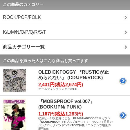
この商品のカテゴリー
ROCK/POP/FOLK
K/L/M/N/O/P/Q/R/S/T
商品カテゴリー一覧
この商品を買った人はこんな商品も買ってます
OLEDICKFOGGY 『RUSTICが止
められない』 (CD/JPN/ROCK)
2,431円(税込2,674円)
オールディックフォギーのCD
『MOBSPROOF vol.007』
(BOOK/JPN/ PUNK)
1,167円(税込1,283円)
松原弘一郎氏監修による、PUNK/HARDCOREマガジン
『
MOBSPROOF
（モブスプルーフ）』、VOL.7！注目の
パンクロックバンド"
VEKTOR
"特集！コンテンツ増量の
新刊xxx