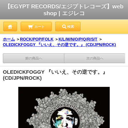
【EGYPT RECORDS/エジプトレコーズ】web
shop | エジレコ
カート
検索
ホーム
＞
ROCK/POP/FOLK
＞
K/L/M/N/O/P/Q/R/S/T
＞
OLEDICKFOGGY 『いいえ、その逆です。』 (CD/JPN/ROCK)
前の商品へ
次の商品へ
OLEDICKFOGGY 『いいえ、その逆です。』
(CD/JPN/ROCK)