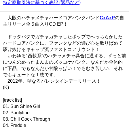
特定商取引法に基づく表記 (返品など)
大阪のハチャメチャハードコアパンクバンド
CxAxP
の自
主リリース全５曲入りCD EP！
ドッタバタでガチャガチャしたポップでへっちらかした
ハードコアパンクに、ファンクなどの遊び心を散りばめて
駆け抜けるキャップ流ファストコアサウンド！
いわゆる"西荻系"のハチャメチャ具合に通ずる、ずっと前
につんのめったまんまのズッコケパンク。なんだか全体的
に下品、でもなんだか甘酸っぱい！でもむさ苦しい、それ
でもキュートな１枚です。
2012年、聖なるバレンタインデーリリース！
(K)
[track list]
01. Sun Shine Girl
02. Pantyline
03. Chill Cock Through
04. Freddie