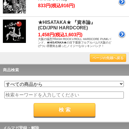
833円(税込916円)
★HISATAKA★ 『資本論』
(CD/JPN/ HARDCORE)
1,458円(税込1,603円)
大阪の猛烈TRASH ROCK'n'ROLL HARDCORE PUNKバ
ンド、
★HISATAKA★
の目下最新フルアルバム!!大阪のど
げつい雰囲気を纏ったノイジーなロッキンパンク！
ページの先頭へ戻る
商品検索
メルマガ登録・解除