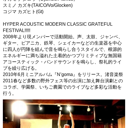
スミノ カズキ(TAICO/Vo/Glocken)
コジマ カズヒト(Gt)
HYPER ACOUSTIC MODERN CLASSIC GRATEFUL
FESTIVAL!!!!!
2008年より現メンバーで活動開始。声、太鼓、ジャンベ、
ギター、ピアニカ、鉄琴、シェイカーなどの生楽器を中心
に四人が円陣を組んで音を鳴らし合うスタイルで、根源的
エネルギーに満ち溢れた土着的かつプリミティブな無国籍
アコースティック・バンドサウンドを鳴らし、祭礼的ライ
ブを繰り広げる。
2010年6月ミニアルバム『N’goma』をリリース。渚音楽祭
2011春など多数の野外フェス等の出演に加え舞台演劇との
コラボ、学園祭、いちご農園でのライブなど多彩な活動を
行う。