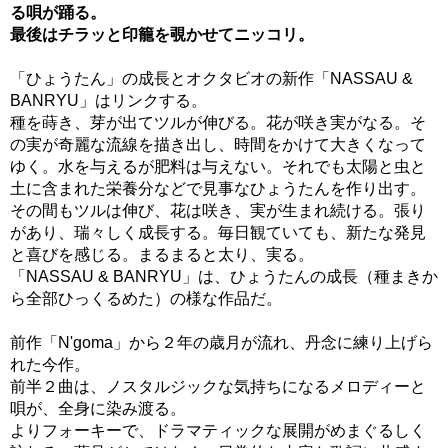
る唄が踊る。
最後はチラッと印籠を覗かせてニッコリ。
「ひょうたん」の成長とオクタビオの新作「NASSAU &
BANRYU」はリンクする。
種を蒔き、芽が出てツルが伸びる。花が咲き実がなる。そ
の実が奇麗な流線を描き出し、時間をかけて大きくなって
ゆく。水を与えるが肥料は与えない。それでも太陽と虫と
土に含まれた栄養分などで見事なひょうたんを作り出す。
その間もツルは伸び、花は咲き、実が生まれ続ける。張り
があり、瑞々しく成長する。毎日観ていても、新たな発見
と喜びを感じる。まるまると太り、実る。
「NASSAU & BANRYU」は、ひょうたんの成長（種まきか
ら全部ひっくるめた）の様な作品だ。
前作「N'goma」から２年の歳月が流れ、丹念に練り上げら
れた今作。
前半２曲は、ノスタルジックな気持ちになるメロディーと
唄が、全身に染み渡る。
よりフォーキーで、ドラマティックな展開がめまぐるしく