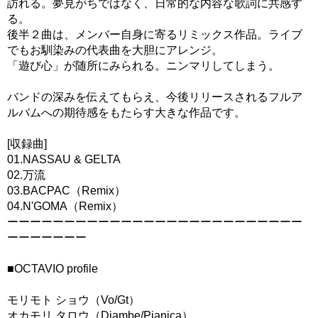
訪れる。夢見がちではなく、日常的な内容な歌詞に共感す
る。
後半２曲は、メンバー自身に寄るリミックス作品。ライブ
でもお馴染みの代表曲を大胆にアレンジ。
「遊び心」が随所にみられる。ニンマリしてしまう。
バンドの深みを伝えてもらえ、今後リリースされるフルア
ルバムへの期待感をもたらす大きな作品です。
[収録曲]
01.NASSAU & GELTA
02.万流
03.BACPAC（Remix）
04.N'GOMA（Remix）
ーーーーーーーーーーーーーーーーーーーーーーーーーー
ーーーーーーー
■OCTAVIO profile
モリモト ショウ（Vo/Gt）
オカモリ タロウ（Djambe/Pianica）