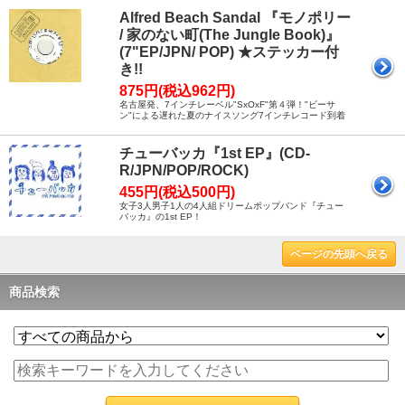
Alfred Beach Sandal 『モノポリー
/ 家のない町(The Jungle Book)』
(7"EP/JPN/ POP) ★ステッカー付
き!!
875円(税込962円)
名古屋発、7インチレーベル"SxOxF"第４弾！"ビーサ
ン"による遅れた夏のナイスソング7インチレコード到着
チューバッカ『1st EP』(CD-
R/JPN/POP/ROCK)
455円(税込500円)
女子3人男子1人の4人組ドリームポップバンド『チュー
バッカ』の1st EP！
ページの先頭へ戻る
商品検索