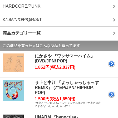
HARDCORE/PUNK
K/L/M/N/O/P/Q/R/S/T
商品カテゴリー一覧
この商品を買った人はこんな商品も買ってます
にかさや 『ワンサマーハイム』
(DVD/JPN/ POP)
1,852円(税込2,037円)
サ上と中江 『よっしゃっしゃっす
REMIX』 (7"EP/JPN/ HIPHOP,
POP)
1,500円(税込1,650円)
"サ上と中江"による7インチシングル第2弾！サ上とロ吉
による"よっしゃっしゃっす"！
UNARM 『hypocrisy』