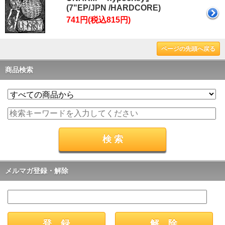
(7"EP/JPN /HARDCORE)
741円(税込815円)
ページの先頭へ戻る
商品検索
メルマガ登録・解除