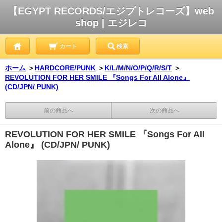
【EGYPT RECORDS/エジプトレコーズ】web
shop | エジレコ
カート
検索
ホーム
＞
HARDCORE/PUNK
＞
K/L/M/N/O/P/Q/R/S/T
＞
REVOLUTION FOR HER SMILE 『Songs For All Alone』
(CD/JPN/ PUNK)
前の商品へ
次の商品へ
REVOLUTION FOR HER SMILE 『Songs For All
Alone』 (CD/JPN/ PUNK)