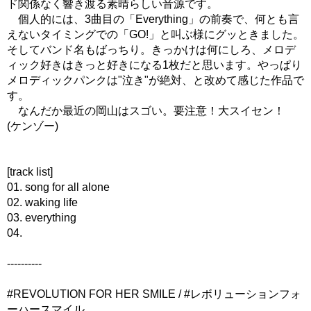
ド関係なく響き渡る素晴らしい音源です。
個人的には、3曲目の「Everything」の前奏で、何とも言
えないタイミングでの「GO!」と叫ぶ様にグッときました。
そしてバンド名もばっちり。きっかけは何にしろ、メロデ
ィック好きはきっと好きになる1枚だと思います。やっぱり
メロディックパンクは"泣き"が絶対、と改めて感じた作品で
す。
なんだか最近の岡山はスゴい。要注意！大スイセン！
(ケンゾー)
[track list]
01. song for all alone
02. waking life
03. everything
04.
----------
#REVOLUTION FOR HER SMILE / #レボリューションフォ
ーハースマイル