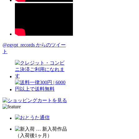
@egypt_records からのツイー
ト
… 新入荷作品
（入荷後1ヶ月）