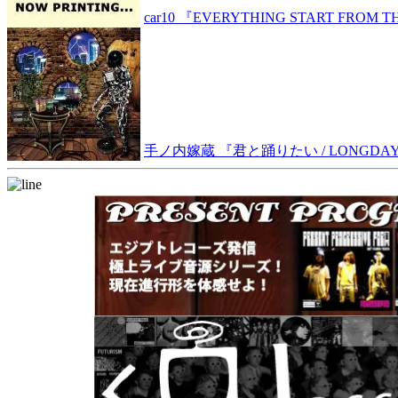
car10 『EVERYTHING START FROM TH
手ノ内嫁蔵 『君と踊りたい / LONGDAY LON