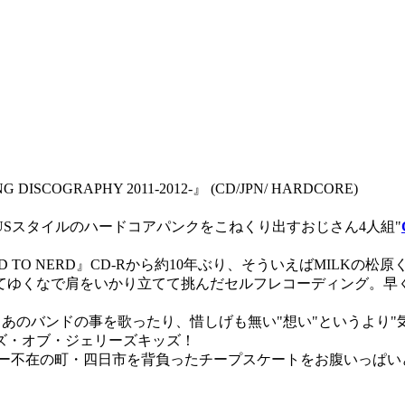
 DISCOGRAPHY 2011-2012-』 (CD/JPN/ HARDCORE)
ドスクールなUSスタイルのハードコアパンクをこねくり出すおじさん4人組"
O NERD』CD-Rから約10年ぶり、そういえばMILKの松原く
てゆくなで肩をいかり立てて挑んだセルフレコーディング。早く
のバンドの事を歌ったり、惜しげも無い"想い"というより"気持
ズ・オブ・ジェリーズキッズ！
ー不在の町・四日市を背負ったチープスケートをお腹いっぱいどうぞ。