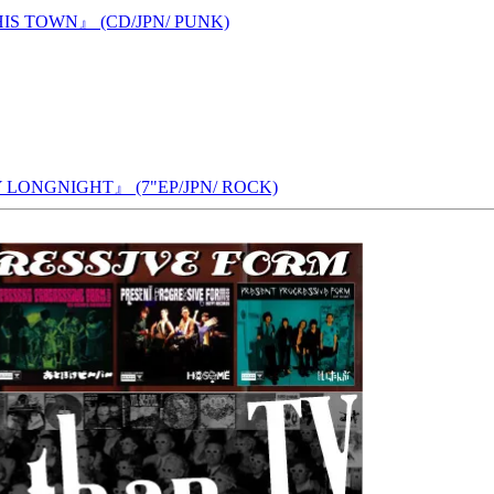
IS TOWN』 (CD/JPN/ PUNK)
GNIGHT』 (7"EP/JPN/ ROCK)