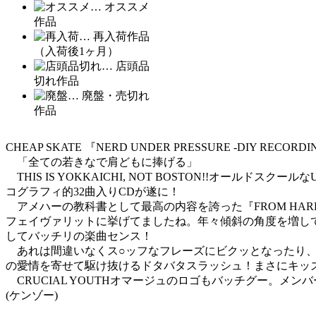
… オススメ
作品
… 再入荷作品
（入荷後1ヶ月）
… 店頭品
切れ作品
… 廃盤・売切れ
作品
CHEAP SKATE 『NERD UNDER PRESSURE -DIY RECORDING
「全ての若きなで肩どもに捧げる」
THIS IS YOKKAICHI, NOT BOSTON!!オール
コグラフィ的32曲入りCDが遂に！
アメハーの教科書として最高の内容を誇った『FROM HARD T
フェイヴァリットに挙げてましたね。年々傾斜の角度を増し
してバッチリの楽曲センス！
あれは間違いなくス○ッフなフレーズにビクッとなったり、あ
の愛情を寄せて駆け抜けるドタバタスラッシュ！まさにキッ
CRUCIAL YOUTHオマージュのロゴもバッチグー。メンバ
(ケンゾー)