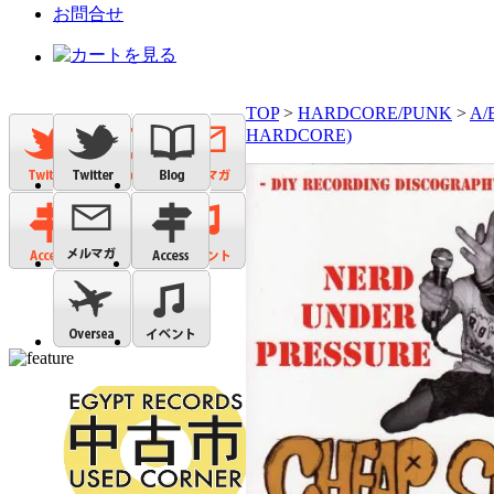
お問合せ
TOP
>
HARDCORE/PUNK
>
A/B
HARDCORE)