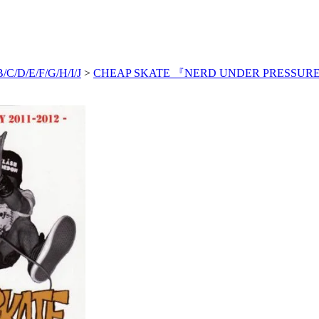
/C/D/E/F/G/H/I/J
>
CHEAP SKATE 『NERD UNDER PRESSURE -