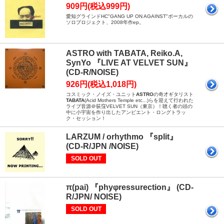
909円(税込999円)
愛知グラインドHC"GANG UP ON AGAINST"ボーカルの
ソロプロジェクト、2008年作ep。
ASTRO with TABATA, Reiko.A,
SynYo 『LIVE AT VELVET SUN』
(CD-R/NOISE)
926円(税込1,018円)
コスミック・ノイズ・ユニット
ASTRO
の奇才ギタリスト
TABATA
(Acid Mothers Temple etc...)らを迎えて行われた
ライブ音源＠荻窪VELVET SUN（東京）！聴く者の頭の
中に小宇宙を作り出したアンビエント・ロングトラッ
ク・セッション！
LARZUM / orhythmo 『split』
(CD-R/JPN /NOISE)
SOLD OUT
π(pai) 『phyφressurection』 (CD-
R/JPN/ NOISE)
SOLD OUT