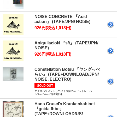
NOISE CONCRETE 『Acid
action』 (TAPE/JPN/ NOISE)
926円(税込1,018円)
AniquilacioN 『s/t』 (TAPE/JPN/
NOISE)
926円(税込1,018円)
Constellation Botsu 『ヤングっぺ
らい』 (TAPE+DOWNLOAD/JPN/
NOISE, ELECTRO)
SOLD OUT
エクスペリメントしてゆく大阪のカセットレーベ
ル"birdFriend"第19作目。
Hans Grusel’s Krankenkabinet
『gcida fhbe』
(TAPE+DOWNLOAD/US/