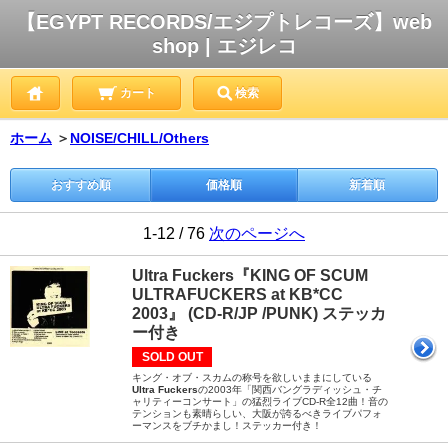
【EGYPT RECORDS/エジプトレコーズ】web
shop | エジレコ
カート
検索
ホーム
＞
NOISE/CHILL/Others
おすすめ順
価格順
新着順
1-12 / 76
次のページへ
Ultra Fuckers『KING OF SCUM
ULTRAFUCKERS at KB*CC
2003』 (CD-R/JP /PUNK) ステッカ
ー付き
SOLD OUT
キング・オブ・スカムの称号を欲しいままにしている
Ultra Fuckers
の2003年「関西バングラディッシュ・チ
ャリティーコンサート」の猛烈ライブCD-R全12曲！音の
テンションも素晴らしい、大阪が誇るべきライブパフォ
ーマンスをブチかまし！ステッカー付き！