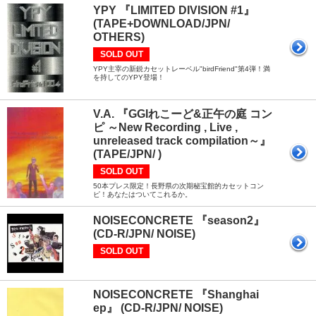
YPY 『LIMITED DIVISION #1』
(TAPE+DOWNLOAD/JPN/
OTHERS)
SOLD OUT
YPY主宰の新鋭カセットレーベル"birdFriend"第4弾！満
を持してのYPY登場！
V.A. 『GGIれこーど&正午の庭 コン
ピ ～New Recording , Live ,
unreleased track compilation～』
(TAPE/JPN/ )
SOLD OUT
50本プレス限定！長野県の次期秘宝館的カセットコン
ピ！あなたはついてこれるか。
NOISECONCRETE 『season2』
(CD-R/JPN/ NOISE)
SOLD OUT
NOISECONCRETE 『Shanghai
ep』 (CD-R/JPN/ NOISE)