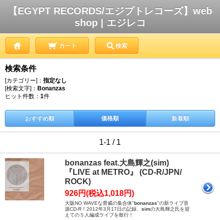
【EGYPT RECORDS/エジプトレコーズ】web
shop | エジレコ
カート
検索
検索条件
[カテゴリー]：
指定なし
[検索文字]：
Bonanzas
ヒット件数：
1
件
おすすめ順
価格順
新着順
1-1 / 1
bonanzas feat.大島輝之(sim)
『LIVE at METRO』 (CD-R/JPN/
ROCK)
926円(税込1,018円)
大阪NO WAVEな脅威の集合体"
bonanzas
"の新ライブ音
源CD-R！2012年3月17日の記録、
sim
の大島輝之氏を迎
えての５人編成ライブを敢行！