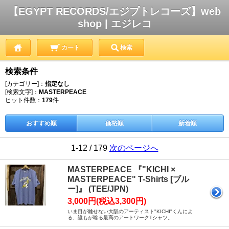
【EGYPT RECORDS/エジプトレコーズ】web
shop | エジレコ
カート
検索
検索条件
[カテゴリー]：
指定なし
[検索文字]：
MASTERPEACE
ヒット件数：
179
件
おすすめ順
価格順
新着順
1-12 / 179
次のページへ
MASTERPEACE 『"KICHI ×
MASTERPEACE" T-Shirts [ブル
ー]』 (TEE/JPN)
3,000円(税込3,300円)
いま目が離せない大阪のアーティスト"KICHI"くんによ
る、誰もが唸る最高のアートワークTシャツ。