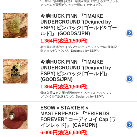
"ERONE"参加曲も収録、福岡&大阪HCによるスプリット
アルバムが豪華ピクチャー盤にてアナログ化。
今池HUCK FINN 『"IMAIKE
UNDERGROUND"(Deigned by
ESPY) ピンバッジ [ゴールド&ゴー
ルド]』 (GOODS/JPN)
1,364円(税込1,500円)
名古屋の聖地的ライブハウス"ハックフィン"の40周年記
念メタルピンバッジ、Designed by ESPY。
今池HUCK FINN 『"IMAIKE
UNDERGROUND"(Deigned by
ESPY) ピンバッジ [ゴールド]』
(GOODS/JPN)
1,364円(税込1,500円)
最終入荷▲名古屋の聖地的ライブハウス"ハックフィ
ン"の40周年記念ピンズ、Designed by ESPY。
ESOW × STARTER ×
MASTERPEACE 『"FRIENDS
FOREVER" コーディロイ Cap [ワ
インレッド]』 (CAP/JPN)
6,000円(税込6,600円)