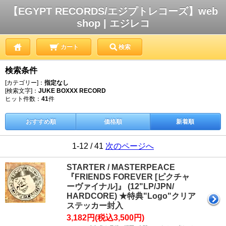
【EGYPT RECORDS/エジプトレコーズ】web
shop | エジレコ
カート
検索
検索条件
[カテゴリー]：
指定なし
[検索文字]：
JUKE BOXXX RECORD
ヒット件数：
41
件
おすすめ順
価格順
新着順
1-12 / 41
次のページへ
STARTER / MASTERPEACE
『FRIENDS FOREVER [ピクチャ
ーヴァイナル]』 (12"LP/JPN/
HARDCORE) ★特典"Logo"クリア
ステッカー封入
3,182円(税込3,500円)