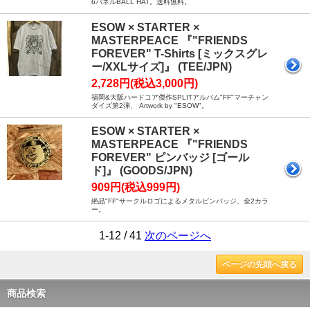
6パネルBALL HAT。送料無料。
ESOW × STARTER ×
MASTERPEACE 『"FRIENDS
FOREVER" T-Shirts [ミックスグレ
ー/XXLサイズ]』 (TEE/JPN)
2,728円(税込3,000円)
福岡&大阪ハードコア傑作SPLITアルバム"FF"マーチャン
ダイズ第2弾、 Artwork by "ESOW"。
ESOW × STARTER ×
MASTERPEACE 『"FRIENDS
FOREVER" ピンバッジ [ゴール
ド]』 (GOODS/JPN)
909円(税込999円)
絶品"FF"サークルロゴによるメタルピンバッジ、全2カラ
ー。
1-12 / 41
次のページへ
ページの先頭へ戻る
商品検索